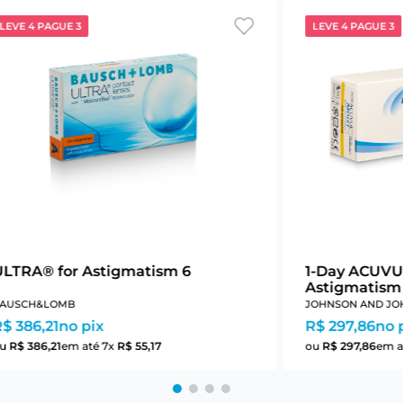
LEVE 4 PAGUE 3
LEVE 4 PAGUE 3
ULTRA® for Astigmatism 6
1-Day ACUVU
Astigmatism
AUSCH&LOMB
JOHNSON AND JO
$ 386,21
no pix
R$ 297,86
no 
ou
R$
386
,
21
em até
7
x
R$
55
,
17
ou
R$
297
,
86
em a