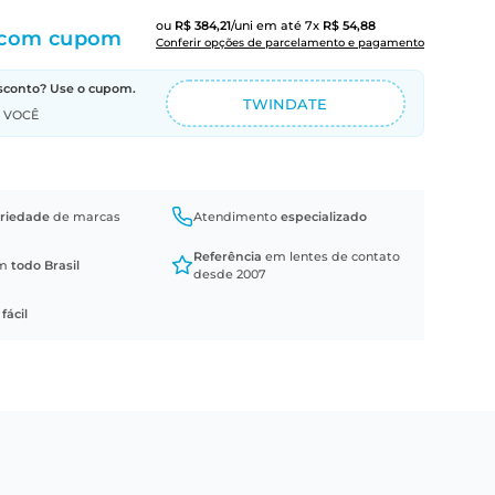
ou
R$
384
,
21
/uni
em até
7
x
R$
54
,
88
com cupom
Conferir opções de parcelamento e pagamento
sconto? Use o cupom.
TWINDATE
A VOCÊ
riedade
de marcas
Atendimento
especializado
Referência
em lentes de contato
em
todo Brasil
desde 2007
a
fácil