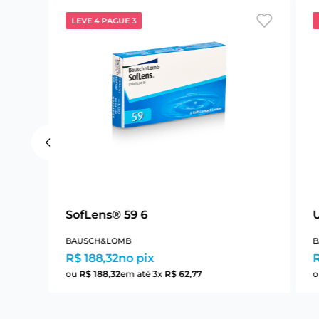
LEVE 4 PAGUE 3
SofLens® 59 6
BAUSCH&LOMB
B
R$ 188,32
no pix
R
ou
R$
188
,
32
em até
3
x
R$
62
,
77