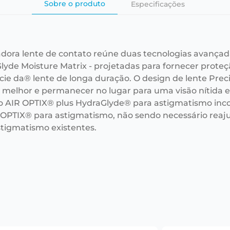
Sobre o produto
Especificações
adora lente de contato reúne duas tecnologias avançad
lyde Moisture Matrix - projetadas para fornecer prote
cie da® lente de longa duração. O design de lente Prec
r melhor e permanecer no lugar para uma visão nítida e 
o AIR OPTIX® plus HydraGlyde® para astigmatismo i
 OPTIX® para astigmatismo, não sendo necessário reaju
stigmatismo existentes.