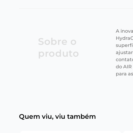
A inov
HydraG
Sobre o
superfí
produto
ajusta
contat
do AIR
para a
Quem viu, viu também