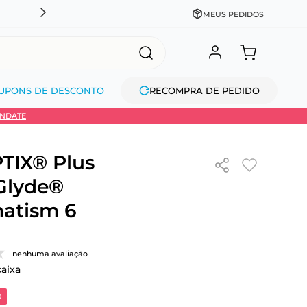
CADASTRE-SE GANHE 10% NA PRIMEIRA COMPRA + COM
MEUS PEDIDOS
UPONS DE DESCONTO
RECOMPRA DE PEDIDO
INDATE
TIX® Plus
Glyde®
atism 6
nenhuma avaliação
caixa
3