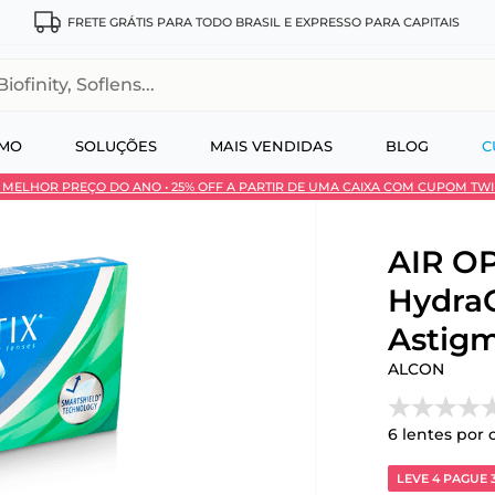
FRETE GRÁTIS PARA TODO BRASIL E EXPRESSO PARA CAPITAIS
, Soflens...
SMO
SOLUÇÕES
MAIS VENDIDAS
BLOG
C
 • MELHOR PREÇO DO ANO • 25% OFF A PARTIR DE UMA CAIXA COM CUPOM TW
 no Pix
AIR OP
Hydra
Astigm
ALCON
6
lentes por 
LEVE 4 PAGUE 