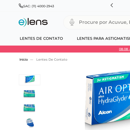
HNSON & JOHNSON, ALCON, BAUSCH+LOMB E COOPERVISION
SAC: (11) 4000-2943
Procure por Acuvue, Biofinity
LENTES DE CONTATO
LENTES PARA ASTIGMATI
08.08
Use 30HOJE e ganhe 30% OFF + economia extra
Lentes De Contato