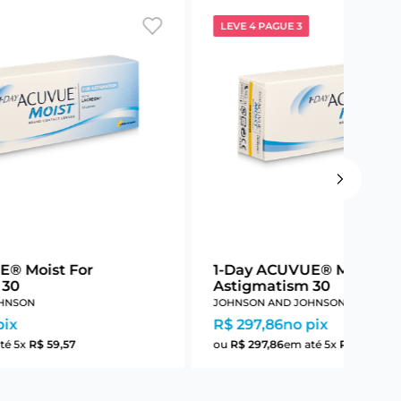
LEVE 4 PAGUE 3
E® Moist For
1-Day ACUVUE® Moist Fo
 30
Astigmatism 30
HNSON
JOHNSON AND JOHNSON
pix
R$ 297,86
no pix
té
5
x
R$
59
,
57
ou
R$
297
,
86
em até
5
x
R$
59
,
57