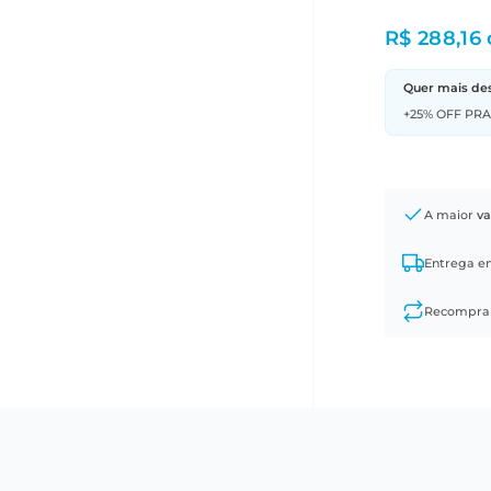
R$ 288,16
Quer mais de
+25% OFF PR
A maior
va
Entrega 
Recompr