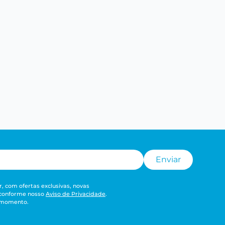
Enviar
, com ofertas exclusivas, novas
 conforme nosso
Aviso de Privacidade
.
r momento.