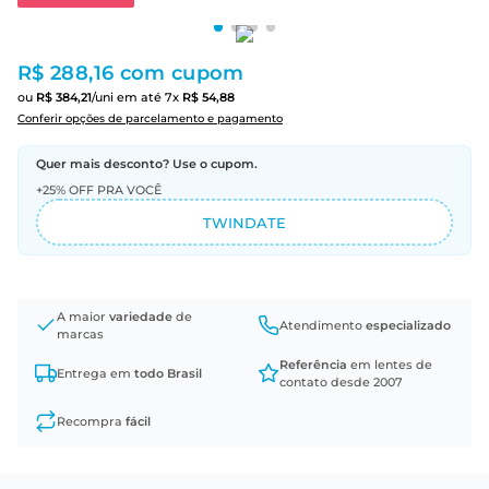
R$ 288,16
com cupom
ou
R$
384
,
21
/uni
em até
7
x
R$
54
,
88
Conferir opções de parcelamento e pagamento
Quer mais desconto? Use o cupom.
+25% OFF PRA VOCÊ
TWINDATE
A maior
variedade
de
Atendimento
especializado
marcas
Referência
em lentes de
Entrega em
todo Brasil
contato desde 2007
Recompra
fácil