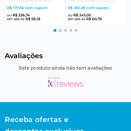
R$ 177,56
com cupom
R$ 182,29
com cupom
R
ou
R$
236
,
74
ou
R$
243
,
05
em até
4
x
R$
59
,
18
em até
4
x
R$
60
,
76
e
Avaliações
Este produto ainda não tem avaliações
Receba ofertas e