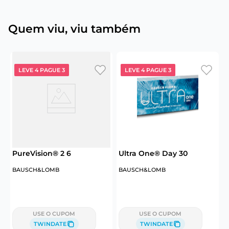
Quem viu, viu também
LEVE 4 PAGUE 3
LEVE 4 PAGUE 3
6
PureVision® 2 6
Ultra One® Day 30
B
BAUSCH&LOMB
BAUSCH&LOMB
C
USE O CUPOM
USE O CUPOM
TWINDATE
TWINDATE