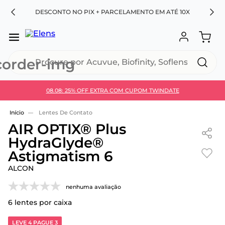
RA
DESCONTO NO PIX + PARCELAMENTO EM ATÉ 10X
Procure por Acuvue, Biofinity, Soflens...
08.08: 25% OFF EXTRA COM CUPOM TWINDATE
Use 30HOJE e ganhe 30% OFF + economia extra no
Pix
Lentes De Contato
AIR OPTIX® Plus
HydraGlyde®
Astigmatism 6
ALCON
nenhuma avaliação
6
lentes por caixa
LEVE 4 PAGUE 3