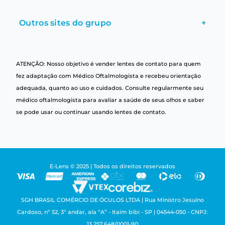
Outros sites do grupo
+
ATENÇÃO: Nosso objetivo é vender lentes de contato para quem
fez adaptação com Médico Oftalmologista e recebeu orientação
adequada, quanto ao uso e cuidados. Consulte regularmente seu
médico oftalmologista para avaliar a saúde de seus olhos e saber
se pode usar ou continuar usando lentes de contato.
E-Lens © 2025 | Todos os direitos reservados
SGH BRASIL COMÉRCIO DE ÓCULOS LTDA | Rua Ministro Jesuíno
Cardoso, nº 52, 3º andar, ala “A” - Itaim bibi - SP | 04544-050 - CNPJ:
13.257.648/0001-90