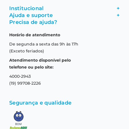
Institucional
+
Ajuda e suporte
+
Fale conosco
Precisa de ajuda?
Como comprar
Quem somos
Horário de atendimento
Garantia
Compras seguras
De segunda a sexta das 9h às 17h
Troca e devolução
Formas de pagamento
(Exceto feriados)
Prazo de entrega
Aviso de privacidade
Atendimento disponível pelo
Central de relacionamento
Termos e condições de uso
telefone ou pelo site:
4000-2943
(19) 99708-2226
Segurança e qualidade