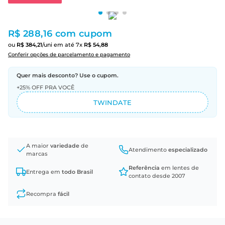
R$ 288,16
com cupom
ou
R$
384
,
21
/uni
em até
7
x
R$
54
,
88
Conferir opções de parcelamento e pagamento
Quer mais desconto? Use o cupom.
+25% OFF PRA VOCÊ
TWINDATE
A maior
variedade
de
Atendimento
especializado
marcas
Referência
em lentes de
Entrega em
todo Brasil
contato desde 2007
Recompra
fácil