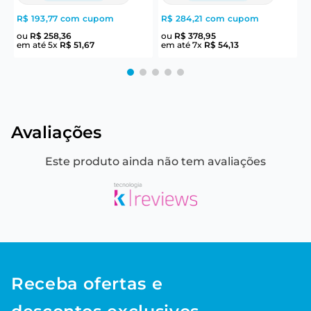
R$ 193,77
com cupom
R$ 284,21
com cupom
R
ou
R$
258
,
36
ou
R$
378
,
95
em até
5
x
R$
51
,
67
em até
7
x
R$
54
,
13
e
Avaliações
Este produto ainda não tem avaliações
Receba ofertas e