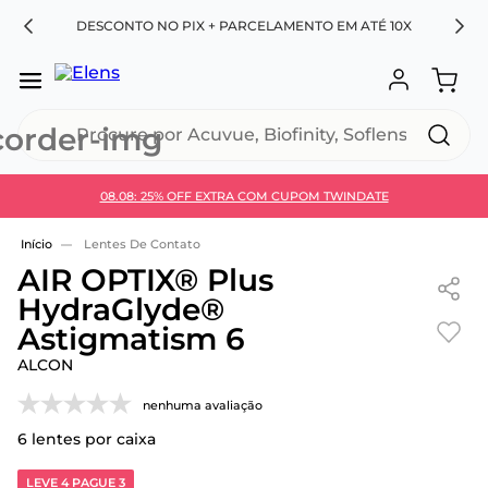
RA
DESCONTO NO PIX + PARCELAMENTO EM ATÉ 10X
Procure por Acuvue, Biofinity, Soflens...
08.08: 25% OFF EXTRA COM CUPOM TWINDATE
Use 30HOJE e ganhe 30% OFF + economia extra no
Pix
Lentes De Contato
AIR OPTIX® Plus
HydraGlyde®
Astigmatism 6
ALCON
nenhuma avaliação
6
lentes por caixa
LEVE 4 PAGUE 3