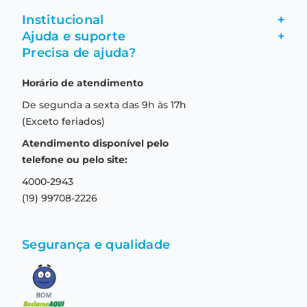
Institucional
+
Ajuda e suporte
+
Fale conosco
Precisa de ajuda?
Como comprar
Quem somos
Horário de atendimento
Garantia
Compras seguras
De segunda a sexta das 9h às 17h
Troca e devolução
Formas de pagamento
(Exceto feriados)
Prazo de entrega
Aviso de privacidade
Atendimento disponível pelo
Central de relacionamento
Termos e condições de uso
telefone ou pelo site:
4000-2943
(19) 99708-2226
Segurança e qualidade