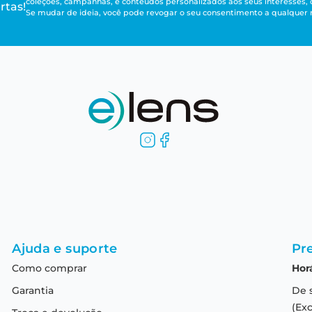
coleções, campanhas, e conteúdos personalizados aos seus interesses,
rtas!
Se mudar de ideia, você pode revogar o seu consentimento a qualque
Ajuda e suporte
Pre
Como comprar
Hor
Garantia
De 
(Exc