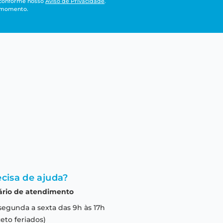
 conforme nosso
Aviso de Privacidade
.
r momento.
cisa de ajuda?
ário de atendimento
segunda a sexta das 9h às 17h
eto feriados)