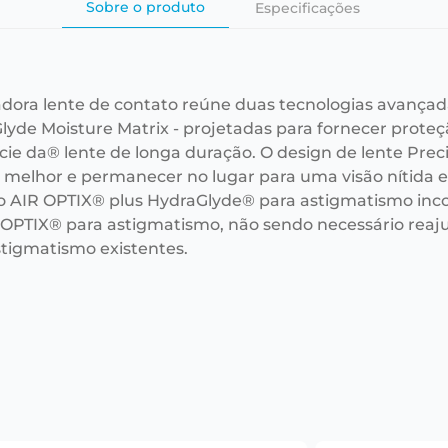
Sobre o produto
Especificações
adora lente de contato reúne duas tecnologias avançad
lyde Moisture Matrix - projetadas para fornecer prote
cie da® lente de longa duração. O design de lente Prec
r melhor e permanecer no lugar para uma visão nítida e 
o AIR OPTIX® plus HydraGlyde® para astigmatismo i
 OPTIX® para astigmatismo, não sendo necessário reaju
stigmatismo existentes.