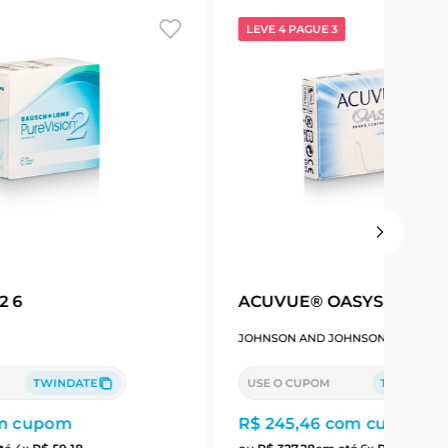
LEVE 4 PAGUE 3
2 6
ACUVUE® OASYS Astigm
JOHNSON AND JOHNSON
TWINDATE
USE O CUPOM
TWINDATE
m cupom
R$ 245,46
com cupom