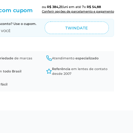
ou
R$
384
,
21
/uni
em até
7
x
R$
54
,
88
com cupom
Conferir opções de parcelamento e pagamento
sconto? Use o cupom.
TWINDATE
A VOCÊ
riedade
de marcas
Atendimento
especializado
Referência
em lentes de contato
em
todo Brasil
desde 2007
a
fácil