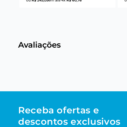
ou
R$
243
,
05
em até
4
x
R$
60
,
76
Avaliações
Receba ofertas e
descontos exclusivos