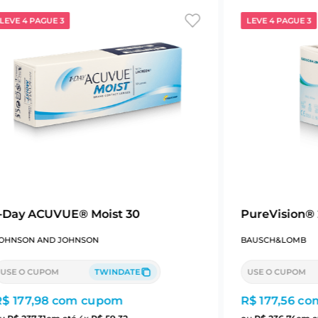
LEVE 4 PAGUE 3
LEVE 4 PAGUE 3
1-Day ACUVUE® Moist 30
PureVision® 
OHNSON AND JOHNSON
BAUSCH&LOMB
USE O CUPOM
TWINDATE
USE O CUPOM
R$ 177,98
com cupom
R$ 177,56
co