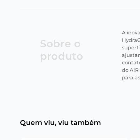
A inov
HydraG
Sobre o
superfí
produto
ajusta
contat
do AIR
para a
Quem viu, viu também