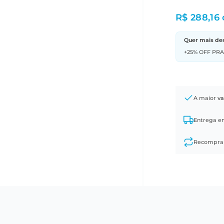
R$ 288,16
Quer mais de
+25% OFF PR
A maior
va
Entrega 
Recompr