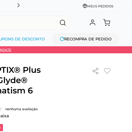
CADASTRE-SE GANHE 10% NA PRIMEIRA COMPRA + COM
MEUS PEDIDOS
UPONS DE DESCONTO
RECOMPRA DE PEDIDO
INDATE
TIX® Plus
Glyde®
atism 6
nenhuma avaliação
caixa
3