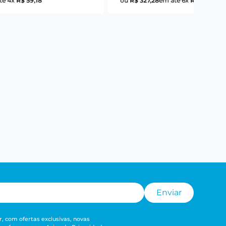
té
4
x
R$
59
,
18
ou
R$
327
,
28
em até
6
x
R$
54
,
54
Enviar
, com ofertas exclusivas, novas