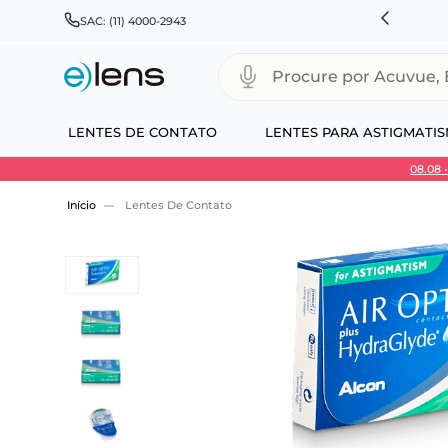
HNSON & JOHNSON, ALCON, BAUSCH+LOMB E COOPERVISION
SAC: (11) 4000-2943
Procure por Acuvue, Biofinity
LENTES DE CONTATO
LENTES PARA ASTIGMATI
08.08
Use 30HOJE e ganhe 30% OFF + economia extra
Lentes De Contato