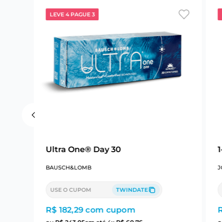
LEVE 4 PAGUE 3
Ultra One® Day 30
BAUSCH&LOMB
J
USE O CUPOM
TWINDATE
R$ 182,29
com cupom