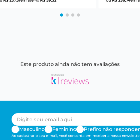
ou
R$
237
,
31
em até
4
x
R$
59
,
32
ou
R$
236
,
74
em a
Este produto ainda não tem avaliações
Masculino
Feminino
Prefiro não responder
Ao cadastrar o seu e-mail, você concorda em receber a nossa newsletter