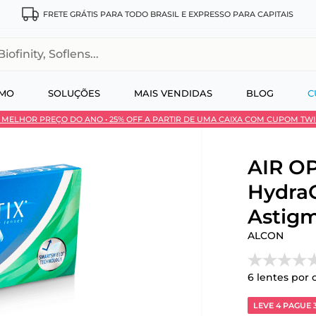
FRETE GRÁTIS PARA TODO BRASIL E EXPRESSO PARA CAPITAIS
, Soflens...
SMO
SOLUÇÕES
MAIS VENDIDAS
BLOG
C
 • MELHOR PREÇO DO ANO • 25% OFF A PARTIR DE UMA CAIXA COM CUPOM TW
 no Pix
AIR OP
Hydra
Astigm
ALCON
6
lentes por 
LEVE 4 PAGUE 