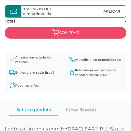
CUPOM 20%OFF
APLICAR
*tempo limitado
Total
-
A maior
variedade
de
Atendimento
especializado
marcas
Referência
em lentes de
Entrega em
todo Brasil
contato desde 2007
Recompra
fácil
Sobre o produto
Especificações
Lentes quinzenais com HYDRACLEAR® PLUS, que