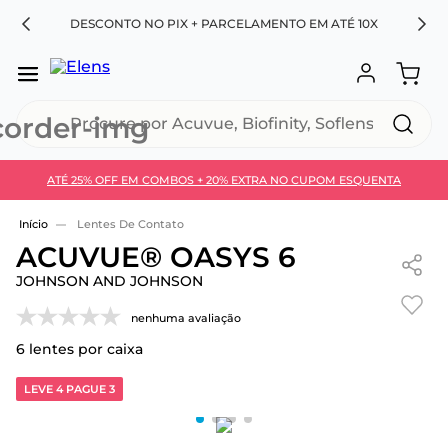
RA
DESCONTO NO PIX + PARCELAMENTO EM ATÉ 10X
Procure por Acuvue, Biofinity, Soflens...
ATÉ 25% OFF EM COMBOS + 20% EXTRA NO CUPOM ESQUENTA
Use 30HOJE e ganhe 30% OFF + economia extra no
Pix
Lentes De Contato
ACUVUE® OASYS 6
JOHNSON AND JOHNSON
nenhuma avaliação
6
lentes por caixa
LEVE 4 PAGUE 3