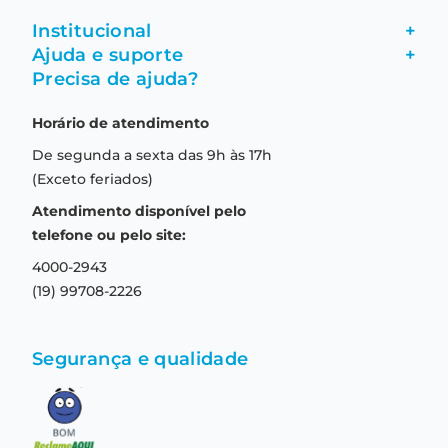
Institucional
+
Ajuda e suporte
+
Fale conosco
Precisa de ajuda?
Como comprar
Quem somos
Horário de atendimento
Garantia
Compras seguras
De segunda a sexta das 9h às 17h
Troca e devolução
Formas de pagamento
(Exceto feriados)
Prazo de entrega
Aviso de privacidade
Atendimento disponível pelo
Central de relacionamento
Termos e condições de uso
telefone ou pelo site:
4000-2943
(19) 99708-2226
Segurança e qualidade