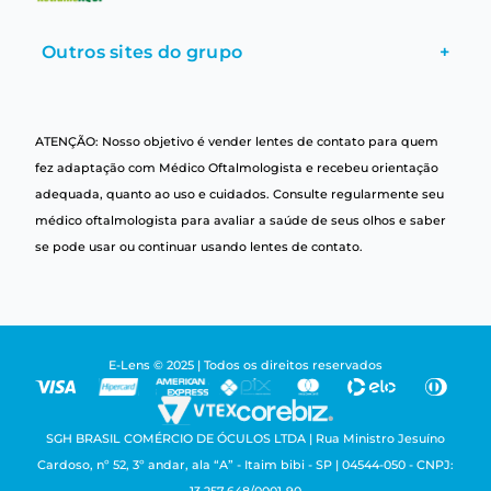
Outros sites do grupo
+
ATENÇÃO: Nosso objetivo é vender lentes de contato para quem
fez adaptação com Médico Oftalmologista e recebeu orientação
adequada, quanto ao uso e cuidados. Consulte regularmente seu
médico oftalmologista para avaliar a saúde de seus olhos e saber
se pode usar ou continuar usando lentes de contato.
E-Lens © 2025 | Todos os direitos reservados
SGH BRASIL COMÉRCIO DE ÓCULOS LTDA | Rua Ministro Jesuíno
Cardoso, nº 52, 3º andar, ala “A” - Itaim bibi - SP | 04544-050 - CNPJ: