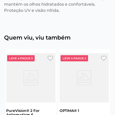
mantém os olhos hidratados e confortáveis.
Proteção UV e visão nítida.
Quem viu, viu também
LEVE 4 PAGUE 3
LEVE 4 PAGUE 3
6
A
C
PureVision® 2 For
OPTIMA® 1
Astigmatism 6