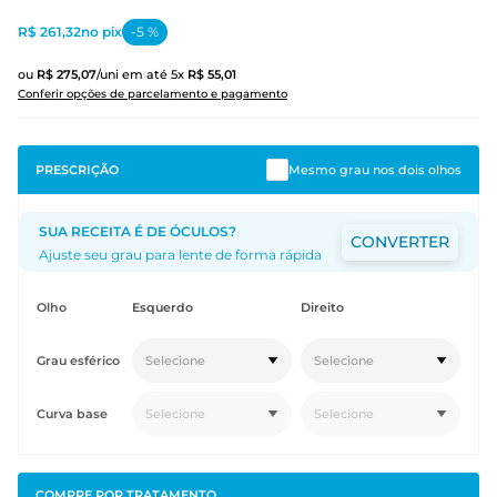
R$ 261,32
no pix
-
5
%
ou
R$
275
,
07
/uni
em até
5
x
R$
55
,
01
Conferir opções de parcelamento e pagamento
PRESCRIÇÃO
Mesmo grau nos dois olhos
SUA RECEITA É DE ÓCULOS?
CONVERTER
Ajuste seu grau para lente de forma rápida
Olho
Esquerdo
Direito
Grau esférico
Selecione
Selecione
Curva base
Selecione
Selecione
COMPRE POR
TRATAMENTO