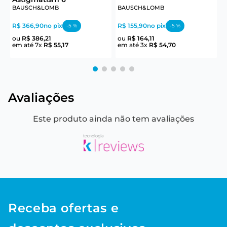
R
BAUSCH&LOMB
BAUSCH&LOMB
e
R$ 366,90
no pix
R$ 155,90
no pix
-
5
%
-
5
%
ou
R$
386
,
21
ou
R$
164
,
11
em até
7
x
R$
55
,
17
em até
3
x
R$
54
,
70
Avaliações
Este produto ainda não tem avaliações
Receba ofertas e