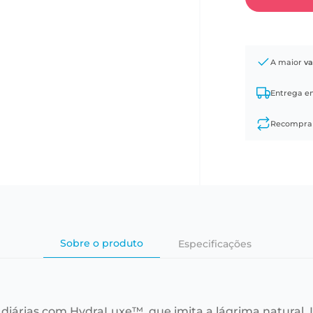
A maior
va
Entrega 
Recompr
Sobre o produto
Especificações
diárias com HydraLuxe™, que imita a lágrima natural. I