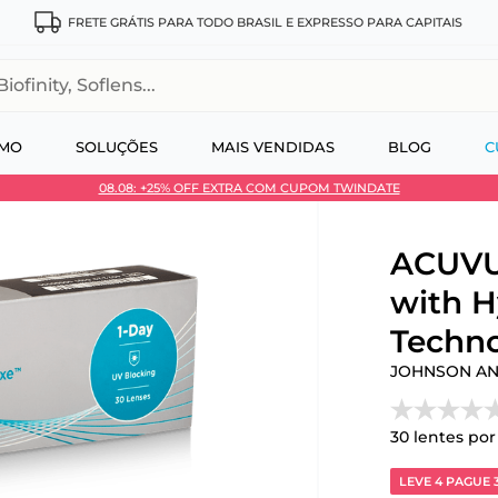
FRETE GRÁTIS PARA TODO BRASIL E EXPRESSO PARA CAPITAIS
, Soflens...
SMO
SOLUÇÕES
MAIS VENDIDAS
BLOG
C
08.08: +25% OFF EXTRA COM CUPOM TWINDATE
 no Pix
ACUVU
with 
Techno
JOHNSON A
30
lentes por
LEVE 4 PAGUE 