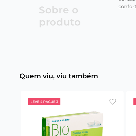
confor
Sobre o
produto
Quem viu, viu também
LEVE 4 PAGUE 3