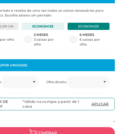
eríodo e receba de uma vez todas as caixas necessárias para
o. Escolha abaixo um período:
LOR UN
ECONOMIZE
ECONOMIZE
3
MESES
6
MESES
 por olho
3 caixas por
6 caixas por
olho
olho
E
(POR UNIDADE)
o
-
Olho direito
-
M DE
*Válido na compra a partir de 1
APLICAR
FF
caixa
-