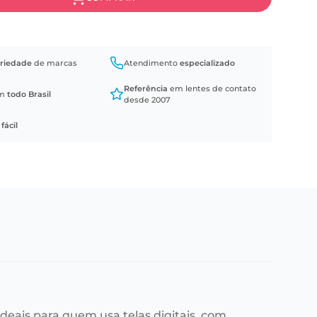
riedade
de marcas
Atendimento
especializado
Referência
em lentes de contato
em
todo Brasil
desde 2007
a
fácil
deais para quem usa telas digitais, com