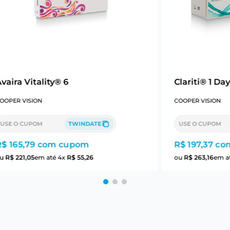
vaira Vitality® 6
Clariti® 1 Day
OOPER VISION
COOPER VISION
USE O CUPOM
TWINDATE
USE O CUPOM
R$ 165,79
com cupom
R$ 197,37
co
ou
R$
221
,
05
em até
4
x
R$
55
,
26
ou
R$
263
,
16
em a