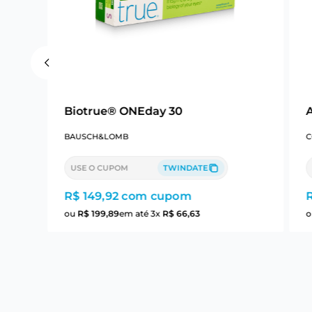
Biotrue® ONEday 30
A
BAUSCH&LOMB
C
USE O CUPOM
TWINDATE
R$ 149,92
com cupom
ou
R$
199
,
89
em até
3
x
R$
66
,
63