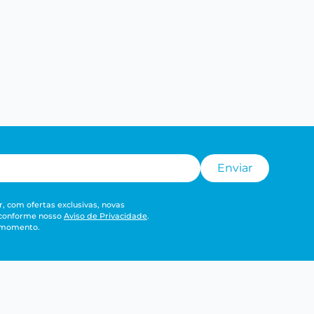
Enviar
, com ofertas exclusivas, novas
 conforme nosso
Aviso de Privacidade
.
r momento.