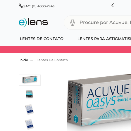
HNSON & JOHNSON, ALCON, BAUSCH+LOMB E COOPERVISION
SAC: (11) 4000-2943
Procure por Acuvue, Biofinity
LENTES DE CONTATO
LENTES PARA ASTIGMATI
Use 30HOJE e ganhe 30% OFF + economia extra
Lentes De Contato