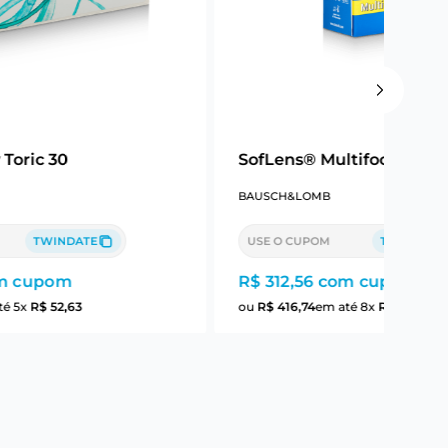
 Toric 30
SofLens® Multifocal 6
BAUSCH&LOMB
TWINDATE
USE O CUPOM
TWINDATE
m cupom
R$ 312,56
com cupom
té
5
x
R$
52
,
63
ou
R$
416
,
74
em até
8
x
R$
52
,
09