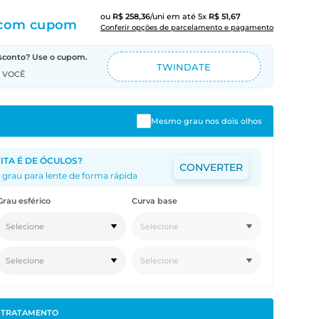
ou
R$
258
,
36
/uni
em até
5
x
R$
51
,
67
com cupom
Conferir opções de parcelamento e pagamento
sconto? Use o cupom.
TWINDATE
A VOCÊ
Mesmo grau nos dois olhos
ITA É DE ÓCULOS?
CONVERTER
 grau para lente de forma rápida
Grau esférico
Curva base
Selecione
Selecione
Selecione
Selecione
R
TRATAMENTO