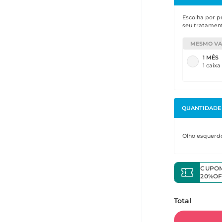
Escolha por p
seu tratament
MESMO VA
1
MÊS
1 caixa
QUANTIDAD
Olho esquerd
CUPO
20%O
Total