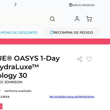
CADASTRE-SE GANHE 10% NA PRIMEIRA COMPRA + COM
MEUS PEDIDOS
UPONS DE DESCONTO
RECOMPRA DE PEDIDO
E® OASYS 1-Day
HydraLuxe™
logy 30
ND JOHNSON
nenhuma avaliação
 caixa
Ver produto para astigmatismo
3