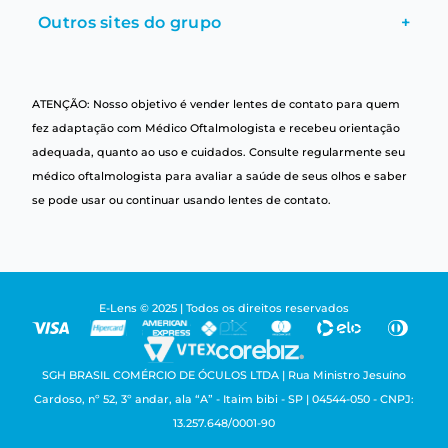
Outros sites do grupo
+
ATENÇÃO: Nosso objetivo é vender lentes de contato para quem
fez adaptação com Médico Oftalmologista e recebeu orientação
adequada, quanto ao uso e cuidados. Consulte regularmente seu
médico oftalmologista para avaliar a saúde de seus olhos e saber
se pode usar ou continuar usando lentes de contato.
E-Lens © 2025 | Todos os direitos reservados
SGH BRASIL COMÉRCIO DE ÓCULOS LTDA | Rua Ministro Jesuíno
Cardoso, nº 52, 3º andar, ala “A” - Itaim bibi - SP | 04544-050 - CNPJ:
13.257.648/0001-90