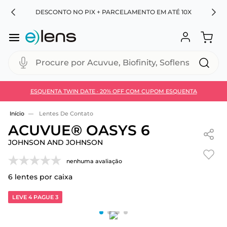
RA
DESCONTO NO PIX + PARCELAMENTO EM ATÉ 10X
Procure por Acuvue, Biofinity, Soflens...
ESQUENTA TWIN DATE · 20% OFF COM CUPOM ESQUENTA
Use 30HOJE e ganhe 30% OFF + economia extra no
Pix
Lentes De Contato
ACUVUE® OASYS 6
JOHNSON AND JOHNSON
nenhuma avaliação
6
lentes por caixa
LEVE 4 PAGUE 3