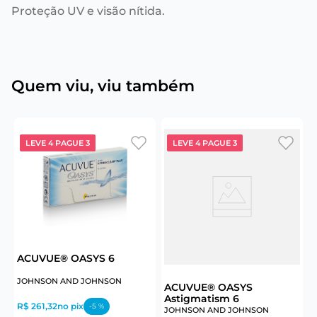
Proteção UV e visão nítida.
Quem viu, viu também
LEVE 4 PAGUE 3
LEVE 4 PAGUE 3
ACUVUE® OASYS 6
B
JOHNSON AND JOHNSON
C
ACUVUE® OASYS
Astigmatism 6
R$ 261,32
no pix
R
-
5
%
JOHNSON AND JOHNSON