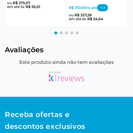
ou
R$
275
,
07
em até
5
x
R$
55
,
01
e
R$ 310,92
no pix
-
5
%
ou
R$
327
,
28
em até
6
x
R$
54
,
54
Avaliações
Este produto ainda não tem avaliações
Receba ofertas e
descontos exclusivos