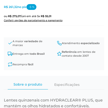
R$ 261,32
no pix
-
5
%
ou
R$
275
,
07
/uni
em até
5
x
R$
55
,
01
Conferir opções de parcelamento e pagamento
A maior
variedade
de
Atendimento
especializado
marcas
Referência
em lentes de
Entrega em
todo Brasil
contato desde 2007
Recompra
fácil
Sobre o produto
Especificações
Lentes quinzenais com HYDRACLEAR® PLUS, que
mantém os olhos hidratados e confortáveis.