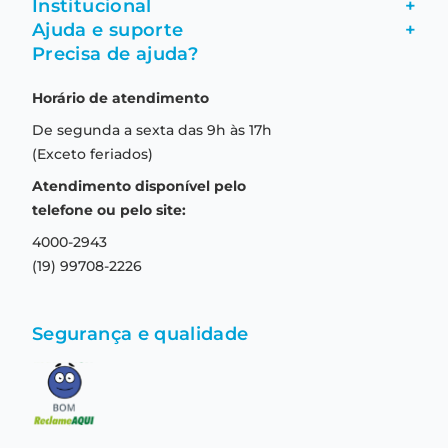
Institucional
+
Ajuda e suporte
+
Fale conosco
Precisa de ajuda?
Como comprar
Quem somos
Horário de atendimento
Garantia
Compras seguras
De segunda a sexta das 9h às 17h
Troca e devolução
Formas de pagamento
(Exceto feriados)
Prazo de entrega
Aviso de privacidade
Atendimento disponível pelo
Central de relacionamento
Termos e condições de uso
telefone ou pelo site:
4000-2943
(19) 99708-2226
Segurança e qualidade