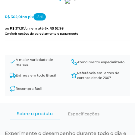
R$ 302,01
no pix
-
5
%
ou
R$
317
,
91
/uni
em até
6
x
R$
52
,
98
Conferir opções de parcelamento e pagamento
A maior
variedade
de
Atendimento
especializado
marcas
Referência
em lentes de
Entrega em
todo Brasil
contato desde 2007
Recompra
fácil
Sobre o produto
Especificações
Experimente o desempenho durante todo o dia e