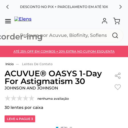
RA
DESCONTO NO PIX + PARCELAMENTO EM ATÉ 10X
Procure por Acuvue, Biofinity, Soflens...
ATÉ 25% OFF EM COMBOS + 20% EXTRA NO CUPOM ESQUENTA
Use 30HOJE e ganhe 30% OFF + economia extra no
Pix
Lentes De Contato
ACUVUE® OASYS 1-Day
For Astigmatism 30
JOHNSON AND JOHNSON
nenhuma avaliação
30
lentes por caixa
LEVE 4 PAGUE 3