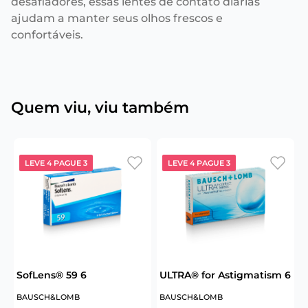
desafiadores, essas lentes de contato diárias
ajudam a manter seus olhos frescos e
confortáveis.
Quem viu, viu também
LEVE 4 PAGUE 3
LEVE 4 PAGUE 3
6
SofLens® 59 6
ULTRA® for Astigmatism 6
U
BAUSCH&LOMB
BAUSCH&LOMB