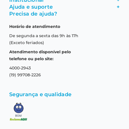
Institucional
+
Ajuda e suporte
+
Fale conosco
Precisa de ajuda?
Como comprar
Quem somos
Horário de atendimento
Garantia
Compras seguras
De segunda a sexta das 9h às 17h
Troca e devolução
Formas de pagamento
(Exceto feriados)
Prazo de entrega
Aviso de privacidade
Atendimento disponível pelo
Central de relacionamento
Termos e condições de uso
telefone ou pelo site:
4000-2943
(19) 99708-2226
Segurança e qualidade