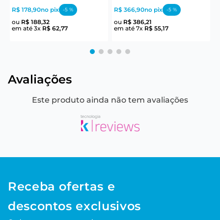
R$ 178,90
no pix
R$ 366,90
no pix
R
-
5
%
-
5
%
ou
R$
188
,
32
ou
R$
386
,
21
em até
3
x
R$
62
,
77
em até
7
x
R$
55
,
17
e
Avaliações
Este produto ainda não tem avaliações
Receba ofertas e
descontos exclusivos