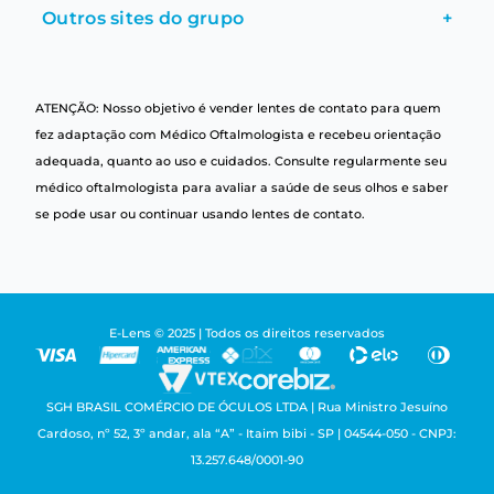
Outros sites do grupo
+
ATENÇÃO: Nosso objetivo é vender lentes de contato para quem
fez adaptação com Médico Oftalmologista e recebeu orientação
adequada, quanto ao uso e cuidados. Consulte regularmente seu
médico oftalmologista para avaliar a saúde de seus olhos e saber
se pode usar ou continuar usando lentes de contato.
E-Lens © 2025 | Todos os direitos reservados
SGH BRASIL COMÉRCIO DE ÓCULOS LTDA | Rua Ministro Jesuíno
Cardoso, nº 52, 3º andar, ala “A” - Itaim bibi - SP | 04544-050 - CNPJ:
13.257.648/0001-90