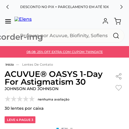
RA
DESCONTO NO PIX + PARCELAMENTO EM ATÉ 10X
Procure por Acuvue, Biofinity, Soflens...
08.08: 25% OFF EXTRA COM CUPOM TWINDATE
Use 30HOJE e ganhe 30% OFF + economia extra no
Pix
Lentes De Contato
ACUVUE® OASYS 1-Day
For Astigmatism 30
JOHNSON AND JOHNSON
nenhuma avaliação
30
lentes por caixa
LEVE 4 PAGUE 3