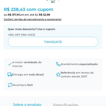
R$ 238,43
com cupom
ou
R$
317
,
91
/uni
em até
6
x
R$
52
,
98
Conferir opções de parcelamento e pagamento
Quer mais desconto? Use o cupom.
+25% OFF PRA VOCÊ
TWINDATE
A maior
variedade
de
Atendimento
especializado
marcas
Referência
em lentes de
Entrega em
todo Brasil
contato desde 2007
Recompra
fácil
Sobre o produto
Especificações