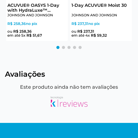
ACUVUE® OASYS 1-Day
1-Day ACUVUE® Moist 30
with HydraLuxe™
Technology 30
JOHNSON AND JOHNSON
JOHNSON AND JOHNSON
J
R$ 258,36
no pix
R$ 237,31
no pix
R
ou
R$
258
,
36
ou
R$
237
,
31
em até
5
x
R$
51
,
67
em até
4
x
R$
59
,
32
e
Avaliações
Este produto ainda não tem avaliações