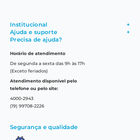
Institucional
+
Ajuda e suporte
+
Fale conosco
Precisa de ajuda?
Como comprar
Quem somos
Horário de atendimento
Garantia
Compras seguras
De segunda a sexta das 9h às 17h
Troca e devolução
Formas de pagamento
(Exceto feriados)
Prazo de entrega
Aviso de privacidade
Atendimento disponível pelo
Central de relacionamento
Termos e condições de uso
telefone ou pelo site:
4000-2943
(19) 99708-2226
Segurança e qualidade