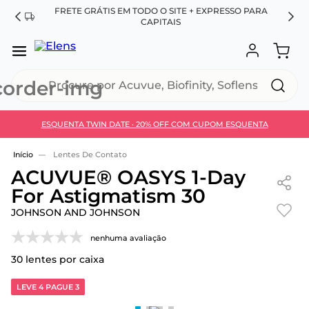
FRETE GRÁTIS EM TODO O SITE + EXPRESSO PARA
ES
CAPITAIS
Procure por Acuvue, Biofinity, Soflens...
ESQUENTA TWIN DATE · 20% OFF COM CUPOM ESQUENTA
Use 30HOJE e ganhe 30% OFF + economia extra no
Pix
Lentes De Contato
ACUVUE® OASYS 1-Day
For Astigmatism 30
JOHNSON AND JOHNSON
nenhuma avaliação
30
lentes por caixa
LEVE 4 PAGUE 3