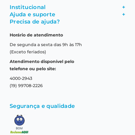
Institucional
+
Ajuda e suporte
+
Fale conosco
Precisa de ajuda?
Como comprar
Quem somos
Horário de atendimento
Garantia
Compras seguras
De segunda a sexta das 9h às 17h
Troca e devolução
Formas de pagamento
(Exceto feriados)
Prazo de entrega
Aviso de privacidade
Atendimento disponível pelo
Central de relacionamento
Termos e condições de uso
telefone ou pelo site:
4000-2943
(19) 99708-2226
Segurança e qualidade