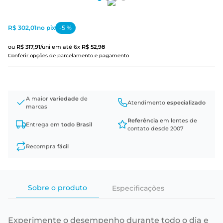
R$ 302,01
no pix
-
5
%
ou
R$
317
,
91
/uni
em até
6
x
R$
52
,
98
Conferir opções de parcelamento e pagamento
A maior
variedade
de
Atendimento
especializado
marcas
Referência
em lentes de
Entrega em
todo Brasil
contato desde 2007
Recompra
fácil
Sobre o produto
Especificações
Experimente o desempenho durante todo o dia e