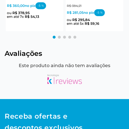
R$ 360,00
no pix
R
-
5
%
R$
384
,
21
R$ 281,05
no pix
ou
R$
378
,
95
-
5
%
em até
7
x
R$
54
,
13
e
ou
R$
295
,
84
em até
5
x
R$
59
,
16
Avaliações
Este produto ainda não tem avaliações
Receba ofertas e
descontos exclusivos