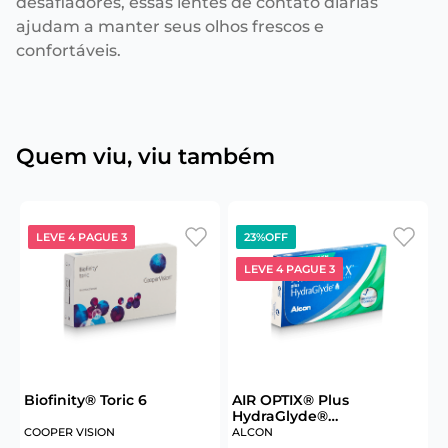
desafiadores, essas lentes de contato diárias
ajudam a manter seus olhos frescos e
confortáveis.
Quem viu, viu também
LEVE 4 PAGUE 3
23%
OFF
LEVE 4 PAGUE 3
Biofinity® Toric 6
AIR OPTIX® Plus
HydraGlyde®
Astigmatism 6
COOPER VISION
ALCON
J