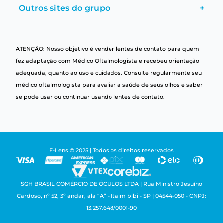
Outros sites do grupo
+
ATENÇÃO: Nosso objetivo é vender lentes de contato para quem
fez adaptação com Médico Oftalmologista e recebeu orientação
adequada, quanto ao uso e cuidados. Consulte regularmente seu
médico oftalmologista para avaliar a saúde de seus olhos e saber
se pode usar ou continuar usando lentes de contato.
E-Lens © 2025 | Todos os direitos reservados
SGH BRASIL COMÉRCIO DE ÓCULOS LTDA | Rua Ministro Jesuíno
Cardoso, nº 52, 3º andar, ala “A” - Itaim bibi - SP | 04544-050 - CNPJ:
13.257.648/0001-90