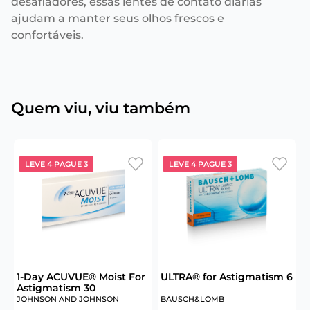
desafiadores, essas lentes de contato diárias
ajudam a manter seus olhos frescos e
confortáveis.
Quem viu, viu também
LEVE 4 PAGUE 3
LEVE 4 PAGUE 3
6
1-Day ACUVUE® Moist For
ULTRA® for Astigmatism 6
Astigmatism 30
JOHNSON AND JOHNSON
BAUSCH&LOMB
J