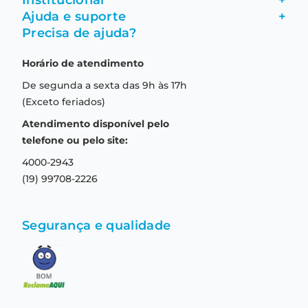
Institucional
+
Ajuda e suporte
+
Fale conosco
Precisa de ajuda?
Como comprar
Quem somos
Horário de atendimento
Garantia
Compras seguras
De segunda a sexta das 9h às 17h
Troca e devolução
Formas de pagamento
(Exceto feriados)
Prazo de entrega
Aviso de privacidade
Atendimento disponível pelo
Central de relacionamento
Termos e condições de uso
telefone ou pelo site:
4000-2943
(19) 99708-2226
Segurança e qualidade