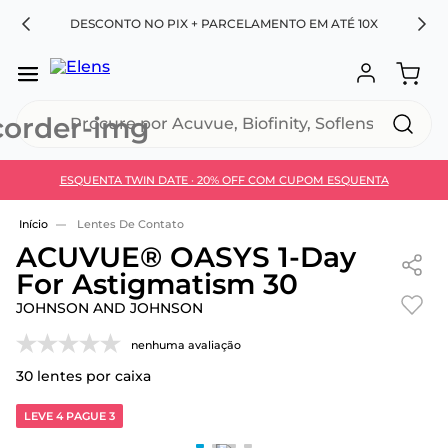
RA
DESCONTO NO PIX + PARCELAMENTO EM ATÉ 10X
Procure por Acuvue, Biofinity, Soflens...
ESQUENTA TWIN DATE · 20% OFF COM CUPOM ESQUENTA
Use 30HOJE e ganhe 30% OFF + economia extra no
Pix
Lentes De Contato
ACUVUE® OASYS 1-Day
For Astigmatism 30
JOHNSON AND JOHNSON
nenhuma avaliação
30
lentes por caixa
LEVE 4 PAGUE 3