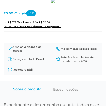
R$ 302,01
no pix
-
5
%
ou
R$
317
,
91
/uni
em até
6
x
R$
52
,
98
Conferir opções de parcelamento e pagamento
A maior
variedade
de
Atendimento
especializado
marcas
Referência
em lentes de
Entrega em
todo Brasil
contato desde 2007
Recompra
fácil
Sobre o produto
Especificações
Experimente o desempenho durante todo o dia e