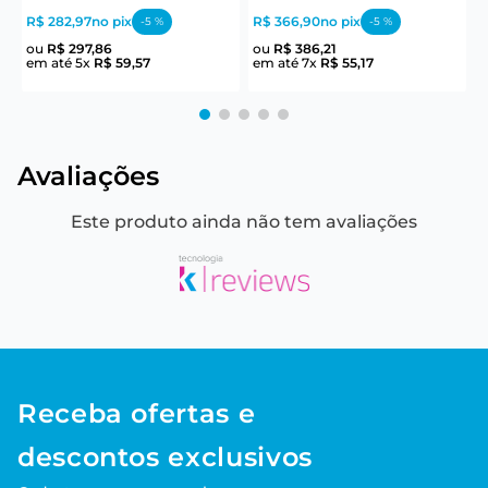
R$ 282,97
no pix
R$ 366,90
no pix
R
-
5
%
-
5
%
ou
R$
297
,
86
ou
R$
386
,
21
em até
5
x
R$
59
,
57
em até
7
x
R$
55
,
17
e
Avaliações
Este produto ainda não tem avaliações
Receba ofertas e
descontos exclusivos