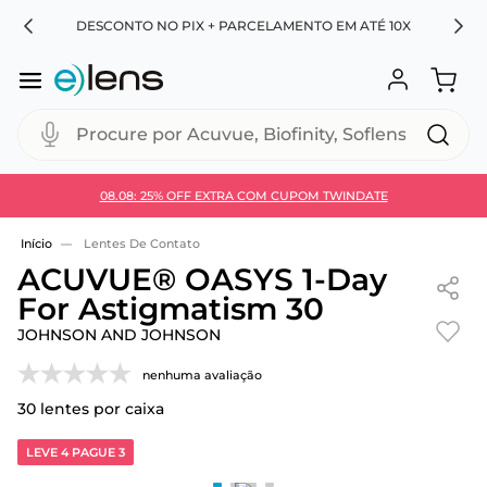
RA
DESCONTO NO PIX + PARCELAMENTO EM ATÉ 10X
Procure por Acuvue, Biofinity, Soflens...
08.08: 25% OFF EXTRA COM CUPOM TWINDATE
Use 30HOJE e ganhe 30% OFF + economia extra no
Pix
Lentes De Contato
ACUVUE® OASYS 1-Day
For Astigmatism 30
JOHNSON AND JOHNSON
nenhuma avaliação
30
lentes por caixa
LEVE 4 PAGUE 3