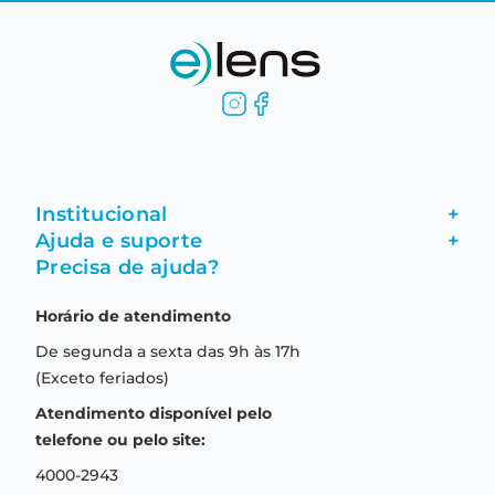
Institucional
+
Ajuda e suporte
+
Fale conosco
Precisa de ajuda?
Como comprar
Quem somos
Horário de atendimento
Garantia
Compras seguras
De segunda a sexta das 9h às 17h
Troca e devolução
Formas de pagamento
(Exceto feriados)
Prazo de entrega
Aviso de privacidade
Atendimento disponível pelo
Central de relacionamento
Termos e condições de uso
telefone ou pelo site:
4000-2943