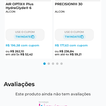
6
AIR OPTIX® Plus
PRECISION1® 30
HydraGlyde® 6
ALCON
ALCON
J
USE O CUPOM
USE O CUPOM
TWINDATE
TWINDATE
R$ 196,58
com cupom
R$ 177,63
com cupom
R
ou
R$
262
,
10
ou
R$
236
,
84
em até
5
x
R$
52
,
42
em até
4
x
R$
59
,
21
e
Avaliações
Este produto ainda não tem avaliações