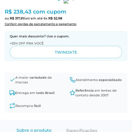
R$ 238,43
com cupom
ou
R$
317
,
91
/uni
em até
6
x
R$
52
,
98
Conferir opções de parcelamento e pagamento
Quer mais desconto? Use o cupom.
+25% OFF PRA VOCÊ
TWINDATE
A maior
variedade
de
Atendimento
especializado
marcas
Referência
em lentes de
Entrega em
todo Brasil
contato desde 2007
Recompra
fácil
Sobre o produto
Especificações