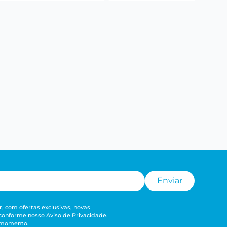
Enviar
, com ofertas exclusivas, novas
 conforme nosso
Aviso de Privacidade
.
r momento.