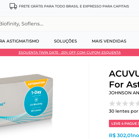
FRETE GRÁTIS PARA TODO BRASIL E EXPRESSO PARA CAPITAIS
, Soflens...
RA ASTIGMATISMO
SOLUÇÕES
MAIS VENDIDAS
ESQUENTA TWIN DATE · 20% OFF COM CUPOM ESQUENTA
 no Pix
ACUVU
For As
JOHNSON A
30
lentes por
LEVE 4 PAGUE 
R$ 302,01
no