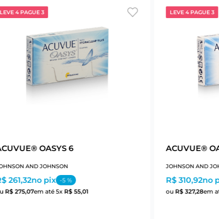
LEVE 4 PAGUE 3
LEVE 4 PAGUE 3
ACUVUE® OASYS 6
ACUVUE® OA
OHNSON AND JOHNSON
JOHNSON AND JO
$ 261,32
no pix
R$ 310,92
no p
-
5
%
ou
R$
275
,
07
em até
5
x
R$
55
,
01
ou
R$
327
,
28
em a