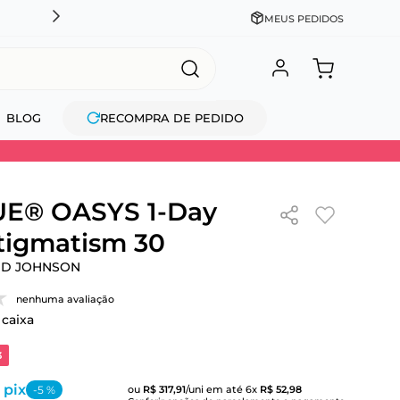
CADASTRE-SE GANHE 10% NA PRIMEIRA COMPRA + COM
MEUS PEDIDOS
BLOG
RECOMPRA DE PEDIDO
E® OASYS 1-Day
tigmatism 30
ND JOHNSON
nenhuma avaliação
 caixa
3
 pix
-
5
%
ou
R$
317
,
91
/uni
em até
6
x
R$
52
,
98