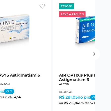
23%
OFF
LEVE 4 PAGUE 3
SYS Astigmatism 6
AIR OPTIX® Plus HydraG
Astigmatism 6
HNSON
ALCON
ix
-
5
%
R$
384
,
21
R$ 281,05
no pix
té
6
x
R$
54
,
54
-
5
%
ou
R$
295
,
84
em até
5
x
R$
59
,
16