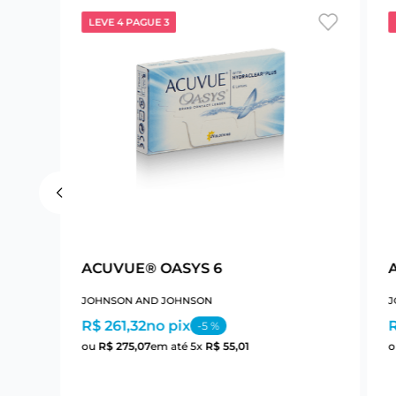
LEVE 4 PAGUE 3
ACUVUE® OASYS 6
JOHNSON AND JOHNSON
J
R$ 261,32
no pix
R
-
5
%
ou
R$
275
,
07
em até
5
x
R$
55
,
01