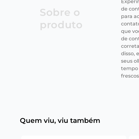
Experi
de con
Sobre o
para a
produto
contat
que voc
de con
correta
disso, 
seus ol
tempo 
frescos
Quem viu, viu também