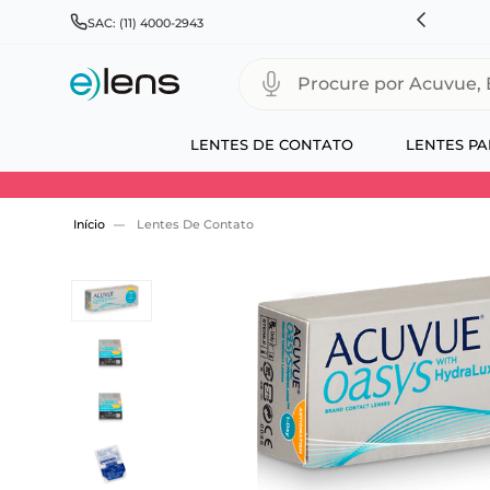
HNSON & JOHNSON, ALCON, BAUSCH+LOMB E COOPERVISION
SAC: (11) 4000-2943
Procure por Acuvue, Biofinity
LENTES DE CONTATO
LENTES PA
Use 30HOJE e ganhe 30% OFF + economia extra
Lentes De Contato