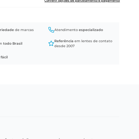
Conferir opções de parcelamento e pagamento
riedade
de marcas
Atendimento
especializado
Referência
em lentes de contato
em
todo Brasil
desde 2007
a
fácil