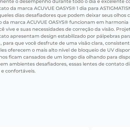
mente o desempenho durante todo o dia e excelente co
tato da marca ACUVUE OASYS® 1 dia para ASTIGMATISMO.
queles dias desafiadores que podem deixar seus olhos c
o da marca ACUVUE OASYS® funcionam em harmonia com 
ê vive e suas necessidades de correção da visão. Proje
tato apresentam design estabilizado por pálpebras para
, para que você desfrute de uma visão clara, consistent
eles oferecem o mais alto nível de bloqueio de UV dispo
hos ficam cansados de um longo dia olhando para dispos
em ambientes desafiadores, essas lentes de contato di
 e confortáveis.