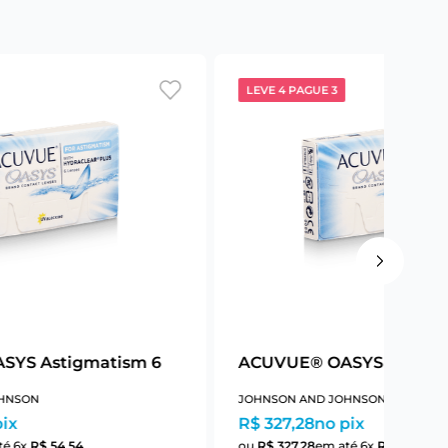
LEVE 4 PAGUE 3
SYS Astigmatism 6
ACUVUE® OASYS Astigm
HNSON
JOHNSON AND JOHNSON
pix
R$ 327,28
no pix
té
6
x
R$
54
,
54
ou
R$
327
,
28
em até
6
x
R$
54
,
54