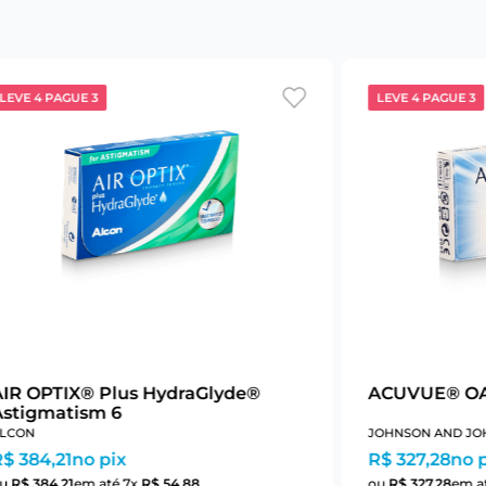
LEVE 4 PAGUE 3
LEVE 4 PAGUE 3
AIR OPTIX® Plus HydraGlyde®
ACUVUE® OA
Astigmatism 6
LCON
JOHNSON AND JO
$ 384,21
no pix
R$ 327,28
no 
ou
R$
384
,
21
em até
7
x
R$
54
,
88
ou
R$
327
,
28
em a