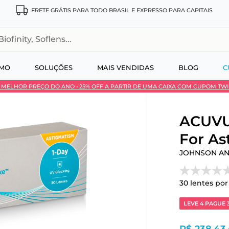
FRETE GRÁTIS PARA TODO BRASIL E EXPRESSO PARA CAPITAIS
, Soflens...
SMO
SOLUÇÕES
MAIS VENDIDAS
BLOG
C
 • MELHOR PREÇO DO ANO • 25% OFF A PARTIR DE UMA CAIXA COM CUPOM TW
 no Pix
ACUVU
For As
JOHNSON A
30
lentes por
LEVE 4 PAGUE 