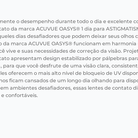
mente o desempenho durante todo o dia e excelente co
tato da marca ACUVUE OASYS® 1 dia para ASTIGMATISMO.
queles dias desafiadores que podem deixar seus olhos c
o da marca ACUVUE OASYS® funcionam em harmonia com 
ê vive e suas necessidades de correção da visão. Proje
tato apresentam design estabilizado por pálpebras para
, para que você desfrute de uma visão clara, consistent
eles oferecem o mais alto nível de bloqueio de UV dispo
hos ficam cansados de um longo dia olhando para dispos
em ambientes desafiadores, essas lentes de contato di
 e confortáveis.