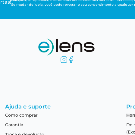
rtas!
Se mudar de ideia, você pode revogar o seu consentimento a qualque
Ajuda e suporte
Pre
Como comprar
Hor
Garantia
De 
(Exc
Troca e devolução