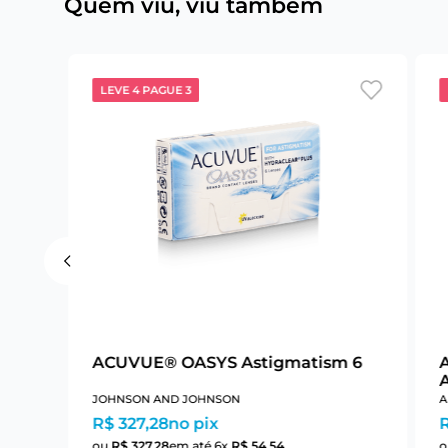
Quem viu, viu também
LEVE 4 PAGUE 3
ACUVUE® OASYS Astigmatism 6
JOHNSON AND JOHNSON
A
R$ 327,28
no pix
R
ou
R$
327
,
28
em até
6
x
R$
54
,
54