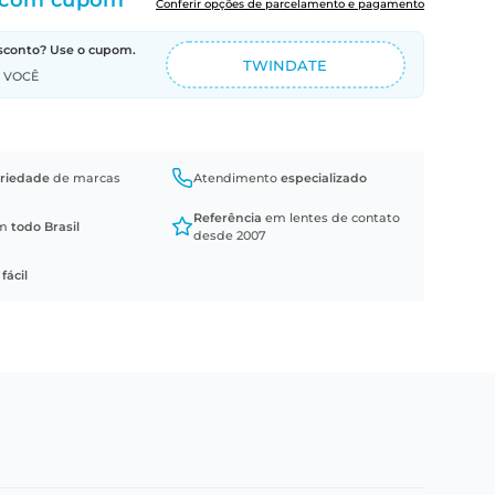
com cupom
Conferir opções de parcelamento e pagamento
sconto? Use o cupom.
TWINDATE
A VOCÊ
riedade
de marcas
Atendimento
especializado
Referência
em lentes de contato
em
todo Brasil
desde 2007
a
fácil