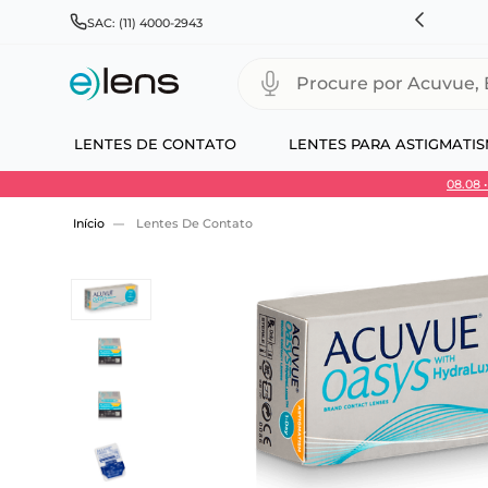
HNSON & JOHNSON, ALCON, BAUSCH+LOMB E COOPERVISION
SAC: (11) 4000-2943
Procure por Acuvue, Biofinity
LENTES DE CONTATO
LENTES PARA ASTIGMATI
08.08
Use 30HOJE e ganhe 30% OFF + economia extra
Lentes De Contato