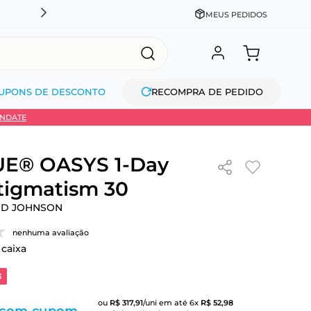
CADASTRE-SE GANHE 10% NA PRIMEIRA COMPRA + COM
MEUS PEDIDOS
UPONS DE DESCONTO
RECOMPRA DE PEDIDO
INDATE
E® OASYS 1-Day
tigmatism 30
ND JOHNSON
nenhuma avaliação
 caixa
3
ou
R$
317
,
91
/uni
em até
6
x
R$
52
,
98