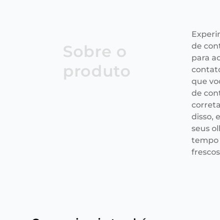
Experi
de con
Sobre o
para a
produto
contat
que voc
de con
correta
disso, 
seus ol
tempo 
frescos