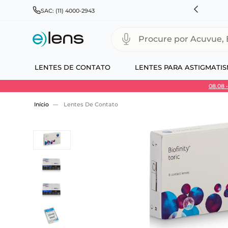
HNSON & JOHNSON, ALCON, BAUSCH+LOMB E COOPERVISION
SAC: (11) 4000-2943
Procure por Acuvue, Biofinity
LENTES DE CONTATO
LENTES PARA ASTIGMATI
08.08
Use 30HOJE e ganhe 30% OFF + economia extra
Lentes De Contato