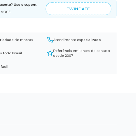
sconto? Use o cupom.
TWINDATE
A VOCÊ
riedade
de marcas
Atendimento
especializado
Referência
em lentes de contato
em
todo Brasil
desde 2007
a
fácil