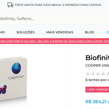
FRETE GRÁTIS PARA TODO BRASIL E EXPRESSO PARA CAPITAIS
, Soflens...
SMO
SOLUÇÕES
MAIS VENDIDAS
BLOG
C
 • MELHOR PREÇO DO ANO • 25% OFF A PARTIR DE UMA CAIXA COM CUPOM TW
 no Pix
Biofini
COOPER VIS
6
lentes por 
LEVE 4 PAGUE 
R$ 284,21