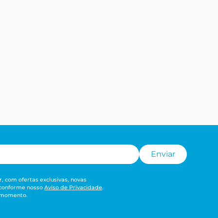
Enviar
, com ofertas exclusivas, novas
 conforme nosso
Aviso de Privacidade
.
r momento.