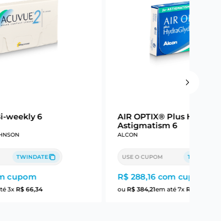
-weekly 6
AIR OPTIX® Plus HydraG
Astigmatism 6
HNSON
ALCON
TWINDATE
USE O CUPOM
TWINDATE
m cupom
R$ 288,16
com cupom
té
3
x
R$
66
,
34
ou
R$
384
,
21
em até
7
x
R$
54
,
88