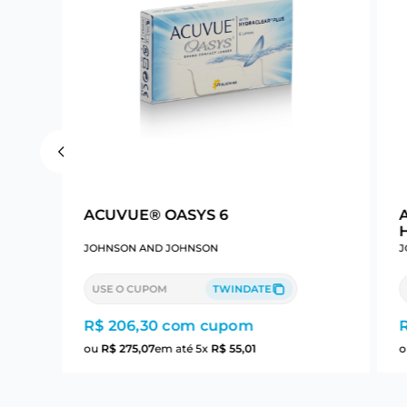
ACUVUE® OASYS 6
JOHNSON AND JOHNSON
J
USE O CUPOM
TWINDATE
R$ 206,30
com cupom
ou
R$
275
,
07
em até
5
x
R$
55
,
01