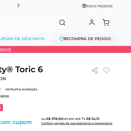
CADASTRE-SE GANHE 10% NA PRIMEIRA COMPRA + COM
MEUS PEDIDOS
UPONS DE DESCONTO
RECOMPRA DE PEDIDO
INDATE
ty® Toric 6
ION
nenhuma avaliação
caixa
3
ou
R$
378
,
95
/uni
em até
7
x
R$
54
,
13
com cupom
Conferir opções de parcelamento e pagamento