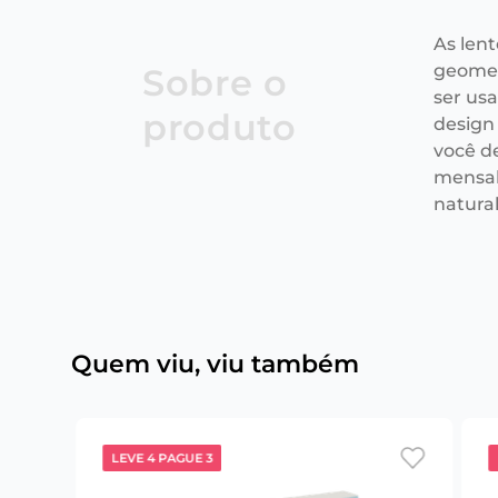
As len
geometr
Sobre o
ser us
produto
design
você d
mensal
natura
Quem viu, viu também
LEVE 4 PAGUE 3