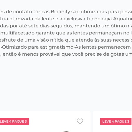
tes de contato tóricas Biofinity são otimizadas para p
ia otimizada da lente e a exclusiva tecnologia Aquafor
adas por até sete dias seguidos, mantendo um ótimo nív
 multifacetado garante que as lentes permaneçam no l
esfrute de uma visão nítida que atenda às suas necessi
•Otimizado para astigmatismo•As lentes permanecem
l, então é menos provável que você precise de gotas u
LEVE 4 PAGUE 3
LEVE 4 PAGUE 3