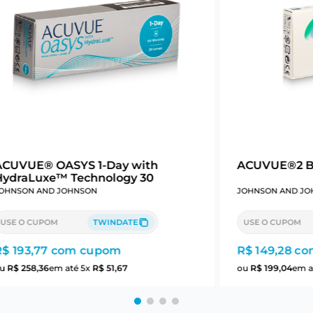
ACUVUE® OASYS 1-Day with
ACUVUE®2 Bi
HydraLuxe™ Technology 30
OHNSON AND JOHNSON
JOHNSON AND JO
USE O CUPOM
TWINDATE
USE O CUPOM
R$ 193,77
com cupom
R$ 149,28
co
ou
R$
258
,
36
em até
5
x
R$
51
,
67
ou
R$
199
,
04
em a