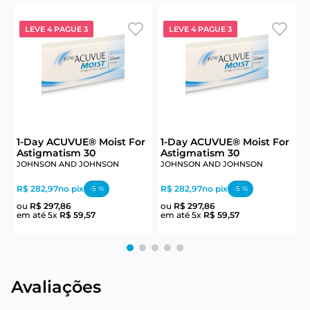
LEVE 4 PAGUE 3
LEVE 4 PAGUE 3
6
1-Day ACUVUE® Moist For
1-Day ACUVUE® Moist For
Astigmatism 30
Astigmatism 30
JOHNSON AND JOHNSON
JOHNSON AND JOHNSON
J
R$ 282,97
no pix
R$ 282,97
no pix
R
-
5
%
-
5
%
ou
R$
297
,
86
ou
R$
297
,
86
em até
5
x
R$
59
,
57
em até
5
x
R$
59
,
57
e
Avaliações