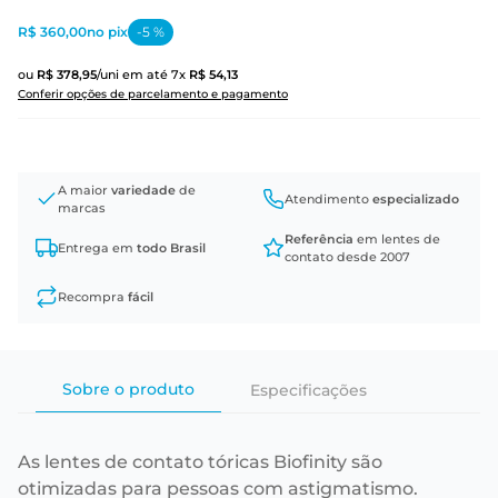
R$ 360,00
no pix
-
5
%
ou
R$
378
,
95
/uni
em até
7
x
R$
54
,
13
Conferir opções de parcelamento e pagamento
A maior
variedade
de
Atendimento
especializado
marcas
Referência
em lentes de
Entrega em
todo Brasil
contato desde 2007
Recompra
fácil
Sobre o produto
Especificações
As lentes de contato tóricas Biofinity são
otimizadas para pessoas com astigmatismo.