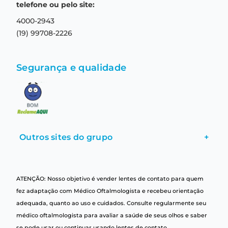
Central de relacionamento
Termos e condições de uso
telefone ou pelo site:
4000-2943
(19) 99708-2226
Segurança e qualidade
Outros sites do grupo
+
ATENÇÃO: Nosso objetivo é vender lentes de contato para quem
fez adaptação com Médico Oftalmologista e recebeu orientação
adequada, quanto ao uso e cuidados. Consulte regularmente seu
médico oftalmologista para avaliar a saúde de seus olhos e saber
se pode usar ou continuar usando lentes de contato.