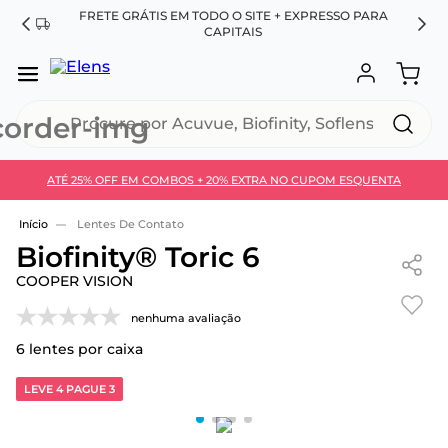
FRETE GRÁTIS EM TODO O SITE + EXPRESSO PARA
ES
CAPITAIS
Procure por Acuvue, Biofinity, Soflens...
ATÉ 25% OFF EM COMBOS + 20% EXTRA NO CUPOM ESQUENTA
Use 30HOJE e ganhe 30% OFF + economia extra no
Pix
Lentes De Contato
Biofinity® Toric 6
COOPER VISION
nenhuma avaliação
6
lentes por caixa
LEVE 4 PAGUE 3