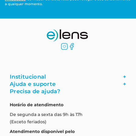
a qualquer momento.
Institucional
+
Ajuda e suporte
+
Fale conosco
Precisa de ajuda?
Como comprar
Quem somos
Horário de atendimento
Garantia
Compras seguras
De segunda a sexta das 9h às 17h
Troca e devolução
Formas de pagamento
(Exceto feriados)
Prazo de entrega
Aviso de privacidade
Atendimento disponível pelo