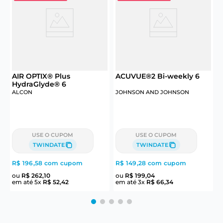
6
AIR OPTIX® Plus
ACUVUE®2 Bi-weekly 6
HydraGlyde® 6
ALCON
JOHNSON AND JOHNSON
USE O CUPOM
USE O CUPOM
TWINDATE
TWINDATE
R$ 196,58
com cupom
R$ 149,28
com cupom
R
ou
R$
262
,
10
ou
R$
199
,
04
em até
5
x
R$
52
,
42
em até
3
x
R$
66
,
34
e