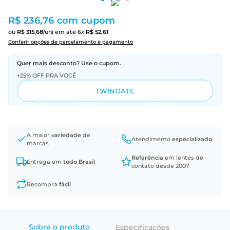
R$ 236,76
com cupom
ou
R$
315
,
68
/uni
em até
6
x
R$
52
,
61
Conferir opções de parcelamento e pagamento
Quer mais desconto? Use o cupom.
+25% OFF PRA VOCÊ
TWINDATE
A maior
variedade
de
Atendimento
especializado
marcas
Referência
em lentes de
Entrega em
todo Brasil
contato desde 2007
Recompra
fácil
Sobre o produto
Especificações