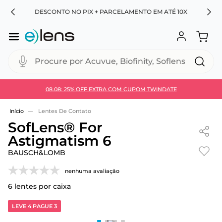
RA
DESCONTO NO PIX + PARCELAMENTO EM ATÉ 10X
Procure por Acuvue, Biofinity, Soflens...
08.08: 25% OFF EXTRA COM CUPOM TWINDATE
Use 30HOJE e ganhe 30% OFF + economia extra no
Pix
Lentes De Contato
SofLens® For
Astigmatism 6
BAUSCH&LOMB
nenhuma avaliação
6
lentes por caixa
LEVE 4 PAGUE 3