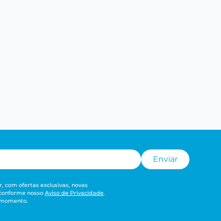
Enviar
, com ofertas exclusivas, novas
 conforme nosso
Aviso de Privacidade
.
r momento.