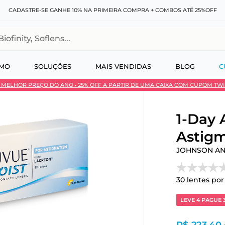
CADASTRE-SE GANHE 10% NA PRIMEIRA COMPRA + COMBOS ATÉ 25%OFF
, Soflens...
SMO
SOLUÇÕES
MAIS VENDIDAS
BLOG
C
 • MELHOR PREÇO DO ANO • 25% OFF A PARTIR DE UMA CAIXA COM CUPOM TW
 no Pix
1-Day
Astigm
JOHNSON A
30
lentes por
LEVE 4 PAGUE 