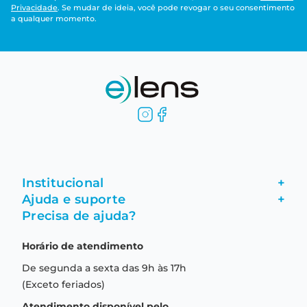
Privacidade
. Se mudar de ideia, você pode revogar o seu consentimento
a qualquer momento.
Institucional
+
Ajuda e suporte
+
Fale conosco
Precisa de ajuda?
Como comprar
Quem somos
Horário de atendimento
Garantia
Compras seguras
De segunda a sexta das 9h às 17h
Troca e devolução
Formas de pagamento
(Exceto feriados)
Prazo de entrega
Aviso de privacidade
Atendimento disponível pelo