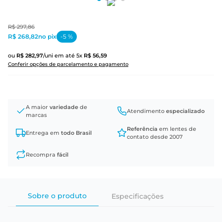
R$
297
,
86
R$ 268,82
no pix
-
5
%
ou
R$
282
,
97
/uni
em até
5
x
R$
56
,
59
Conferir opções de parcelamento e pagamento
A maior
variedade
de
Atendimento
especializado
marcas
Referência
em lentes de
Entrega em
todo Brasil
contato desde 2007
Recompra
fácil
Sobre o produto
Especificações