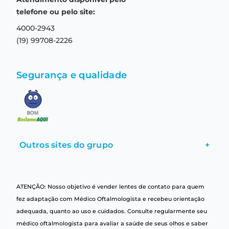
Central de relacionamento
Termos e condições de uso
telefone ou pelo site:
4000-2943
(19) 99708-2226
Segurança e qualidade
Outros sites do grupo
+
ATENÇÃO: Nosso objetivo é vender lentes de contato para quem
fez adaptação com Médico Oftalmologista e recebeu orientação
adequada, quanto ao uso e cuidados. Consulte regularmente seu
médico oftalmologista para avaliar a saúde de seus olhos e saber