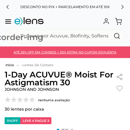
RA
DESCONTO NO PIX + PARCELAMENTO EM ATÉ 10X
Procure por Acuvue, Biofinity, Soflens...
ATÉ 25% OFF EM COMBOS + 20% EXTRA NO CUPOM ESQUENTA
Use 30HOJE e ganhe 30% OFF + economia extra no
Pix
Lentes De Contato
1-Day ACUVUE® Moist For
Astigmatism 30
JOHNSON AND JOHNSON
nenhuma avaliação
30
lentes por caixa
5%
OFF
LEVE 4 PAGUE 3