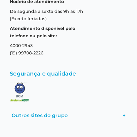
Horário de atendimento
Garantia
Compras seguras
De segunda a sexta das 9h às 17h
Troca e devolução
Formas de pagamento
(Exceto feriados)
Prazo de entrega
Aviso de privacidade
Atendimento disponível pelo
Central de relacionamento
Termos e condições de uso
telefone ou pelo site:
4000-2943
(19) 99708-2226
Segurança e qualidade
Outros sites do grupo
+