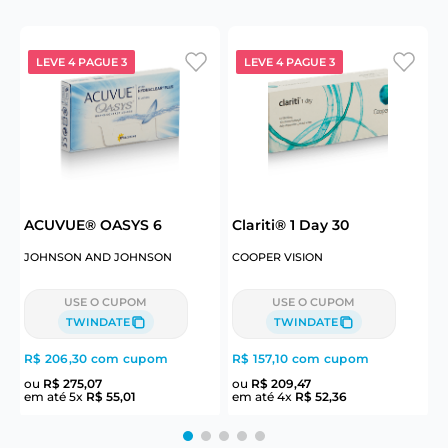
LEVE 4 PAGUE 3
LEVE 4 PAGUE 3
ACUVUE® OASYS 6
Clariti® 1 Day 30
P
JOHNSON AND JOHNSON
COOPER VISION
USE O CUPOM
USE O CUPOM
TWINDATE
TWINDATE
R$ 206,30
com cupom
R$ 157,10
com cupom
R
ou
R$
275
,
07
ou
R$
209
,
47
em até
5
x
R$
55
,
01
em até
4
x
R$
52
,
36
e