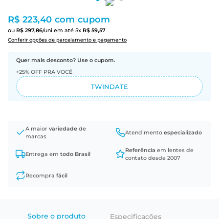
R$ 223,40
com cupom
ou
R$
297
,
86
/uni
em até
5
x
R$
59
,
57
Conferir opções de parcelamento e pagamento
Quer mais desconto? Use o cupom.
+25% OFF PRA VOCÊ
TWINDATE
A maior
variedade
de
Atendimento
especializado
marcas
Referência
em lentes de
Entrega em
todo Brasil
contato desde 2007
Recompra
fácil
Sobre o produto
Especificações