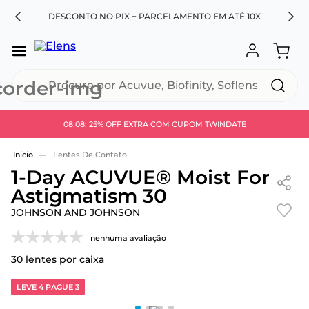
RA
DESCONTO NO PIX + PARCELAMENTO EM ATÉ 10X
Procure por Acuvue, Biofinity, Soflens...
08.08: 25% OFF EXTRA COM CUPOM TWINDATE
Use 30HOJE e ganhe 30% OFF + economia extra no
Pix
Lentes De Contato
1-Day ACUVUE® Moist For
Astigmatism 30
JOHNSON AND JOHNSON
nenhuma avaliação
30
lentes por caixa
LEVE 4 PAGUE 3