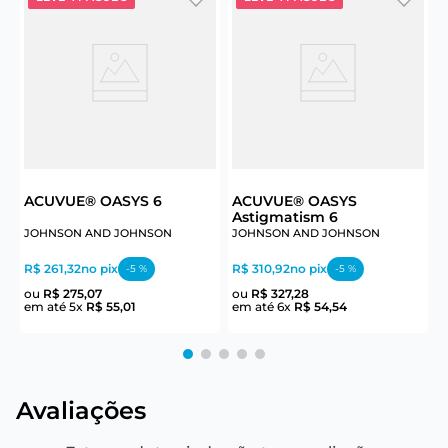
A
ACUVUE® OASYS 6
ACUVUE® OASYS
Astigmatism 6
R
JOHNSON AND JOHNSON
JOHNSON AND JOHNSON
R
R$ 261,32
no pix
R$ 310,92
no pix
-
5
%
-
5
%
e
ou
R$
275
,
07
ou
R$
327
,
28
em até
5
x
R$
55
,
01
em até
6
x
R$
54
,
54
Avaliações