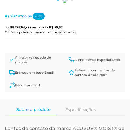
R$ 282,97
no pix
-
5
%
ou
R$
297
,
86
/uni
em até
5
x
R$
59
,
57
Conferir opções de parcelamento e pagamento
A maior
variedade
de
Atendimento
especializado
marcas
Referência
em lentes de
Entrega em
todo Brasil
contato desde 2007
Recompra
fácil
Sobre o produto
Especificações
Lentes de contato da marca ACUVUE® MOIST® de