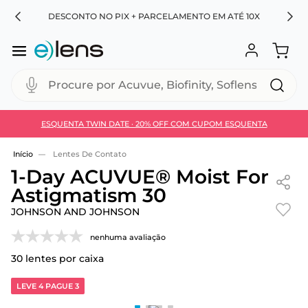
RA
DESCONTO NO PIX + PARCELAMENTO EM ATÉ 10X
Procure por Acuvue, Biofinity, Soflens...
ESQUENTA TWIN DATE · 20% OFF COM CUPOM ESQUENTA
Use 30HOJE e ganhe 30% OFF + economia extra no
Pix
Lentes De Contato
1-Day ACUVUE® Moist For
Astigmatism 30
JOHNSON AND JOHNSON
nenhuma avaliação
30
lentes por caixa
LEVE 4 PAGUE 3