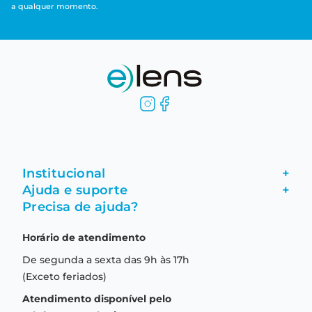
a qualquer momento.
Institucional
+
Ajuda e suporte
+
Fale conosco
Precisa de ajuda?
Como comprar
Quem somos
Horário de atendimento
Garantia
Compras seguras
De segunda a sexta das 9h às 17h
Troca e devolução
Formas de pagamento
(Exceto feriados)
Prazo de entrega
Aviso de privacidade
Atendimento disponível pelo
Central de relacionamento