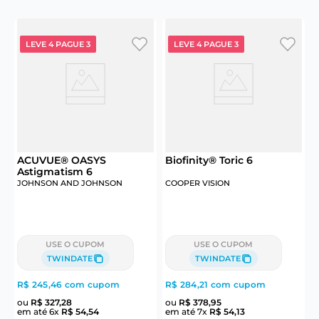
LEVE 4 PAGUE 3
LEVE 4 PAGUE 3
ACUVUE® OASYS
Biofinity® Toric 6
S
Astigmatism 6
JOHNSON AND JOHNSON
COOPER VISION
USE O CUPOM
USE O CUPOM
TWINDATE
TWINDATE
R$ 245,46
com cupom
R$ 284,21
com cupom
R
ou
R$
327
,
28
ou
R$
378
,
95
em até
6
x
R$
54
,
54
em até
7
x
R$
54
,
13
e