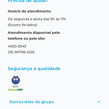
Precisa de ajuda?
Como comprar
Quem somos
Horário de atendimento
Garantia
Compras seguras
De segunda a sexta das 9h às 17h
Troca e devolução
Formas de pagamento
(Exceto feriados)
Prazo de entrega
Aviso de privacidade
Atendimento disponível pelo
Central de relacionamento
Termos e condições de uso
telefone ou pelo site:
4000-2943
(19) 99708-2226
Segurança e qualidade
Outros sites do grupo
+