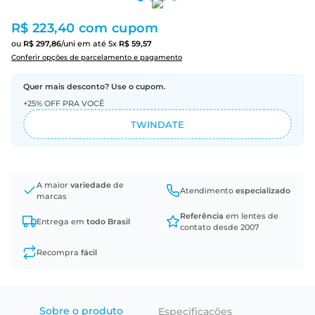
R$ 223,40
com cupom
ou
R$
297
,
86
/uni
em até
5
x
R$
59
,
57
Conferir opções de parcelamento e pagamento
Quer mais desconto? Use o cupom.
+25% OFF PRA VOCÊ
TWINDATE
A maior
variedade
de
Atendimento
especializado
marcas
Referência
em lentes de
Entrega em
todo Brasil
contato desde 2007
Recompra
fácil
Sobre o produto
Especificações