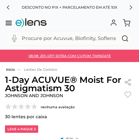
RA
DESCONTO NO PIX + PARCELAMENTO EM ATÉ 10X
Procure por Acuvue, Biofinity, Soflens...
08.08: 25% OFF EXTRA COM CUPOM TWINDATE
Use 30HOJE e ganhe 30% OFF + economia extra no
Pix
Lentes De Contato
1-Day ACUVUE® Moist For
Astigmatism 30
JOHNSON AND JOHNSON
nenhuma avaliação
30
lentes por caixa
LEVE 4 PAGUE 3