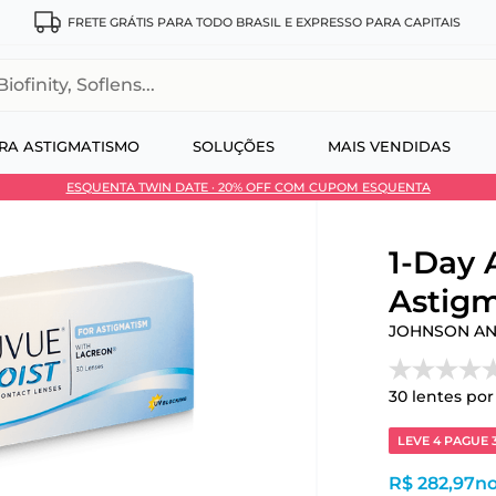
FRETE GRÁTIS PARA TODO BRASIL E EXPRESSO PARA CAPITAIS
, Soflens...
RA ASTIGMATISMO
SOLUÇÕES
MAIS VENDIDAS
ESQUENTA TWIN DATE · 20% OFF COM CUPOM ESQUENTA
 no Pix
1-Day
Astigm
JOHNSON A
30
lentes por
LEVE 4 PAGUE 
R$ 282,97
no