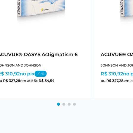
ACUVUE® OASYS Astigmatism 6
ACUVUE® OA
OHNSON AND JOHNSON
JOHNSON AND JO
$ 310,92
no pix
R$ 310,92
no p
-
5
%
ou
R$
327
,
28
em até
6
x
R$
54
,
54
ou
R$
327
,
28
em a