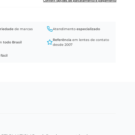
Conferir opções de parcelamento e pagamento
riedade
de marcas
Atendimento
especializado
Referência
em lentes de contato
em
todo Brasil
desde 2007
a
fácil