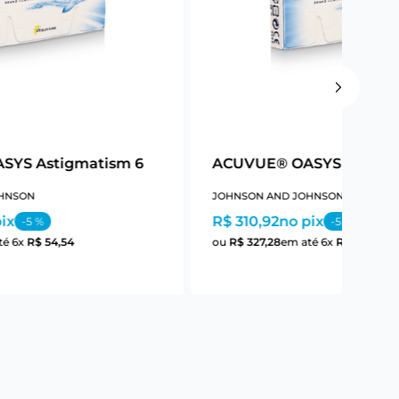
SYS Astigmatism 6
ACUVUE® OASYS Astigm
HNSON
JOHNSON AND JOHNSON
ix
R$ 310,92
no pix
-
5
%
-
5
%
té
6
x
R$
54
,
54
ou
R$
327
,
28
em até
6
x
R$
54
,
54