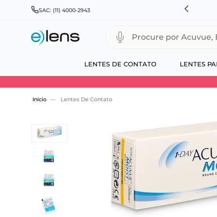
HNSON & JOHNSON, ALCON, BAUSCH+LOMB E COOPERVISION
SAC: (11) 4000-2943
Procure por Acuvue, Biofinity
LENTES DE CONTATO
LENTES PA
Use 30HOJE e ganhe 30% OFF + economia extra
Lentes De Contato