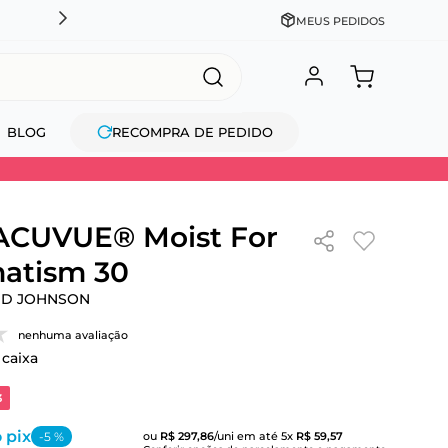
CADASTRE-SE GANHE 10% NA PRIMEIRA COMPRA + COM
MEUS PEDIDOS
BLOG
RECOMPRA DE PEDIDO
 ACUVUE® Moist For
atism 30
ND JOHNSON
nenhuma avaliação
 caixa
3
 pix
-
5
%
ou
R$
297
,
86
/uni
em até
5
x
R$
59
,
57