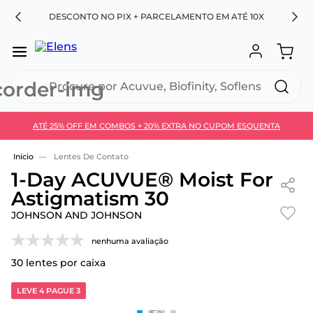
RA
DESCONTO NO PIX + PARCELAMENTO EM ATÉ 10X
Procure por Acuvue, Biofinity, Soflens...
ATÉ 25% OFF EM COMBOS + 20% EXTRA NO CUPOM ESQUENTA
Use 30HOJE e ganhe 30% OFF + economia extra no
Pix
Lentes De Contato
1-Day ACUVUE® Moist For
Astigmatism 30
JOHNSON AND JOHNSON
nenhuma avaliação
30
lentes por caixa
LEVE 4 PAGUE 3