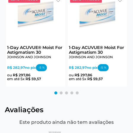
6
1-Day ACUVUE® Moist For
1-Day ACUVUE® Moist For
Astigmatism 30
Astigmatism 30
JOHNSON AND JOHNSON
JOHNSON AND JOHNSON
J
R$ 282,97
no pix
R$ 282,97
no pix
R
-
5
%
-
5
%
ou
R$
297
,
86
ou
R$
297
,
86
em até
5
x
R$
59
,
57
em até
5
x
R$
59
,
57
e
Avaliações
Este produto ainda não tem avaliações