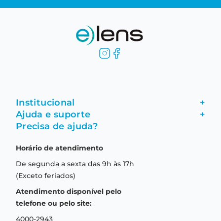
Institucional
+
Ajuda e suporte
+
Fale conosco
Precisa de ajuda?
Como comprar
Quem somos
Horário de atendimento
Garantia
Compras seguras
De segunda a sexta das 9h às 17h
Troca e devolução
Formas de pagamento
(Exceto feriados)
Prazo de entrega
Aviso de privacidade
Atendimento disponível pelo
Central de relacionamento
Termos e condições de uso
telefone ou pelo site:
4000-2943