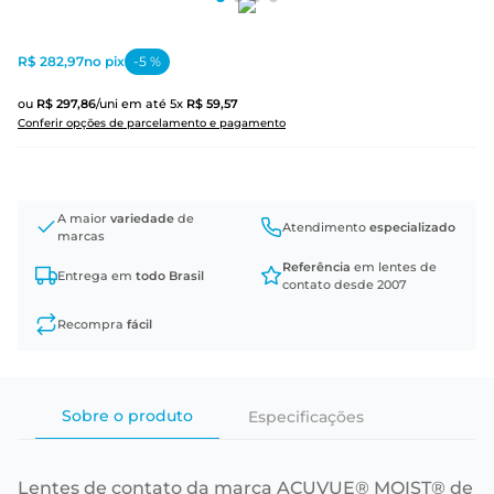
R$ 282,97
no pix
-
5
%
ou
R$
297
,
86
/uni
em até
5
x
R$
59
,
57
Conferir opções de parcelamento e pagamento
A maior
variedade
de
Atendimento
especializado
marcas
Referência
em lentes de
Entrega em
todo Brasil
contato desde 2007
Recompra
fácil
Sobre o produto
Especificações
Lentes de contato da marca ACUVUE® MOIST® de