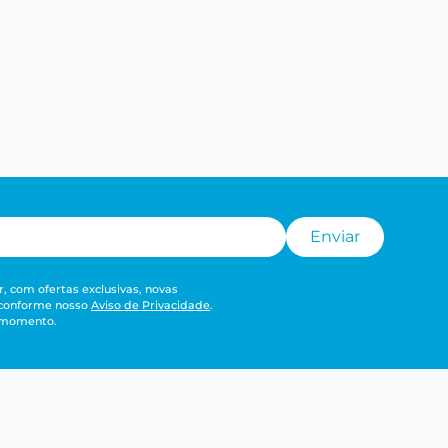
Enviar
, com ofertas exclusivas, novas
 conforme nosso
Aviso de Privacidade
.
r momento.