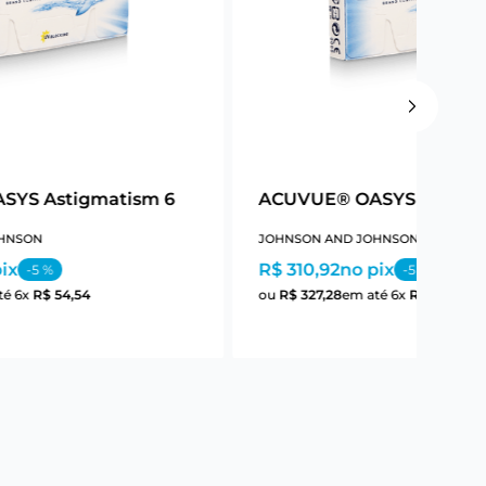
SYS Astigmatism 6
ACUVUE® OASYS Astigm
HNSON
JOHNSON AND JOHNSON
ix
R$ 310,92
no pix
-
5
%
-
5
%
té
6
x
R$
54
,
54
ou
R$
327
,
28
em até
6
x
R$
54
,
54