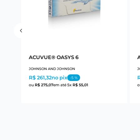
ACUVUE® OASYS 6
JOHNSON AND JOHNSON
J
R$ 261,32
no pix
R
-
5
%
ou
R$
275
,
07
em até
5
x
R$
55
,
01