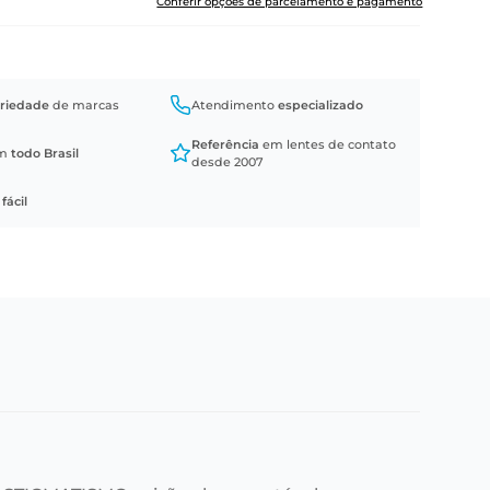
Conferir opções de parcelamento e pagamento
riedade
de marcas
Atendimento
especializado
Referência
em lentes de contato
em
todo Brasil
desde 2007
a
fácil