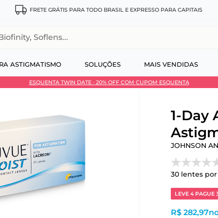
FRETE GRÁTIS PARA TODO BRASIL E EXPRESSO PARA CAPITAIS
, Soflens...
RA ASTIGMATISMO
SOLUÇÕES
MAIS VENDIDAS
ESQUENTA TWIN DATE · 20% OFF COM CUPOM ESQUENTA
 no Pix
1-Day
Astigm
JOHNSON A
30
lentes por
LEVE 4 PAGUE 
R$ 282,97
no