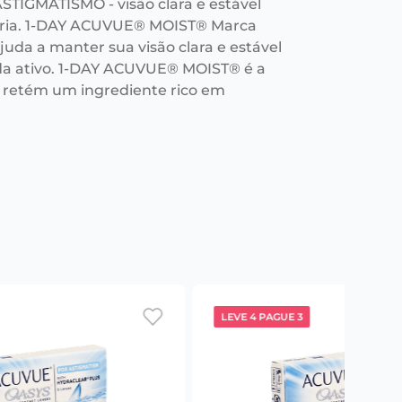
TIGMATISMO - visão clara e estável
iária. 1-DAY ACUVUE® MOIST® Marca
a a manter sua visão clara e estável
ida ativo. 1-DAY ACUVUE® MOIST® é a
 retém um ingrediente rico em
LEVE 4 PAGUE 3