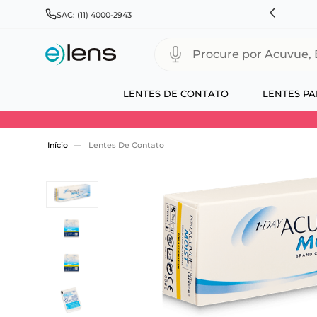
HNSON & JOHNSON, ALCON, BAUSCH+LOMB E COOPERVISION
SAC: (11) 4000-2943
Procure por Acuvue, Biofinity
LENTES DE CONTATO
LENTES PA
Use 30HOJE e ganhe 30% OFF + economia extra
Lentes De Contato