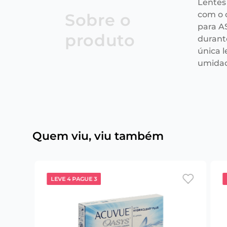
Lentes
com o 
Sobre o
para A
produto
durant
única 
umidad
Quem viu, viu também
LEVE 4 PAGUE 3