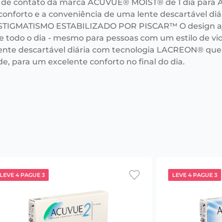
 de contato da marca ACUVUE® MOIST® de 1 dia para AS
conforto e a conveniência de uma lente descartável d
STIGMATISMO ESTABILIZADO POR PISCAR™ O design ajud
e todo o dia - mesmo para pessoas com um estilo de v
lente descartável diária com tecnologia LACREON® que
e, para um excelente conforto no final do dia.
LEVE 4 PAGUE 3
LEVE 4 PAGUE 3