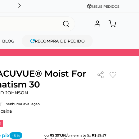
CADASTRE-SE GANHE 10% NA PRIMEIRA COMPRA + COM
MEUS PEDIDOS
BLOG
RECOMPRA DE PEDIDO
 ACUVUE® Moist For
atism 30
ND JOHNSON
nenhuma avaliação
 caixa
3
 pix
-
5
%
ou
R$
297
,
86
/uni
em até
5
x
R$
59
,
57