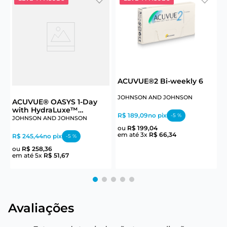
ACUVUE®2 Bi-weekly 6
A
JOHNSON AND JOHNSON
ACUVUE® OASYS 1-Day
with HydraLuxe™
R$ 189,09
no pix
-
5
%
R
Technology 30
JOHNSON AND JOHNSON
R
ou
R$
199
,
04
em até
3
x
R$
66
,
34
R$ 245,44
no pix
-
5
%
e
ou
R$
258
,
36
em até
5
x
R$
51
,
67
Avaliações