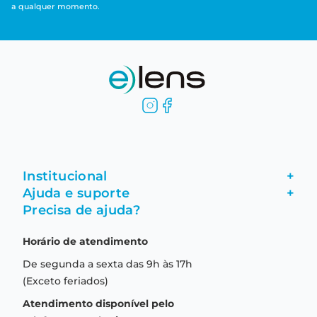
a qualquer momento.
Institucional
+
Ajuda e suporte
+
Fale conosco
Precisa de ajuda?
Como comprar
Quem somos
Horário de atendimento
Garantia
Compras seguras
De segunda a sexta das 9h às 17h
Troca e devolução
Formas de pagamento
(Exceto feriados)
Prazo de entrega
Aviso de privacidade
Atendimento disponível pelo
Central de relacionamento