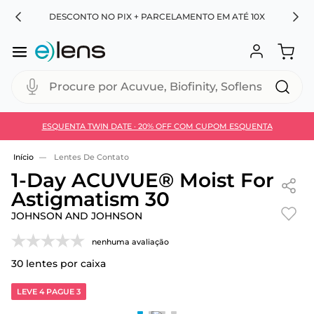
RA
DESCONTO NO PIX + PARCELAMENTO EM ATÉ 10X
Procure por Acuvue, Biofinity, Soflens...
ESQUENTA TWIN DATE · 20% OFF COM CUPOM ESQUENTA
Use 30HOJE e ganhe 30% OFF + economia extra no
Pix
Lentes De Contato
1-Day ACUVUE® Moist For
Astigmatism 30
JOHNSON AND JOHNSON
nenhuma avaliação
30
lentes por caixa
LEVE 4 PAGUE 3