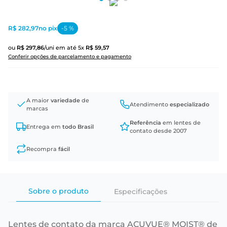
R$ 282,97
no pix
-
5
%
ou
R$
297
,
86
/uni
em até
5
x
R$
59
,
57
Conferir opções de parcelamento e pagamento
A maior
variedade
de
Atendimento
especializado
marcas
Referência
em lentes de
Entrega em
todo Brasil
contato desde 2007
Recompra
fácil
Sobre o produto
Especificações
Lentes de contato da marca ACUVUE® MOIST® de