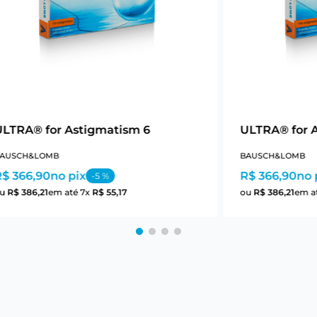
ULTRA® for Astigmatism 6
ULTRA® for 
AUSCH&LOMB
BAUSCH&LOMB
R$ 366,90
no pix
R$ 366,90
no 
-
5
%
ou
R$
386
,
21
em até
7
x
R$
55
,
17
ou
R$
386
,
21
em a