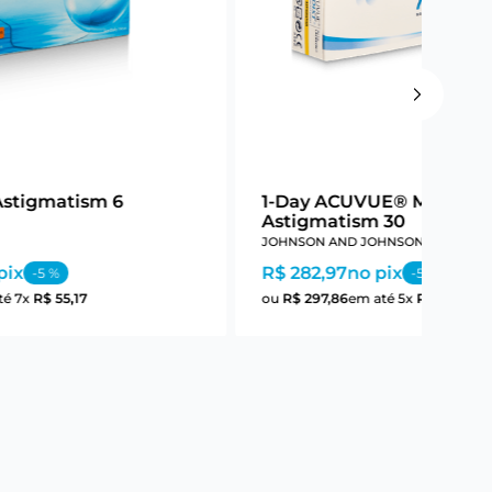
Astigmatism 6
1-Day ACUVUE® Moist Fo
Astigmatism 30
JOHNSON AND JOHNSON
pix
R$ 282,97
no pix
-
5
%
-
5
%
té
7
x
R$
55
,
17
ou
R$
297
,
86
em até
5
x
R$
59
,
57