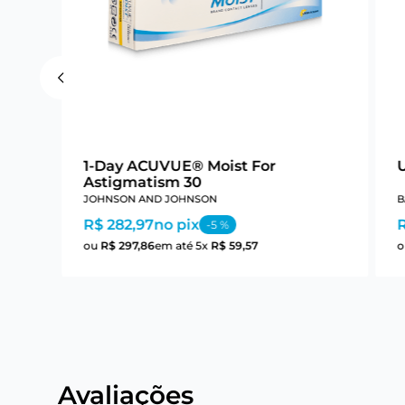
1-Day ACUVUE® Moist For
Astigmatism 30
JOHNSON AND JOHNSON
B
R$ 282,97
no pix
-
5
%
ou
R$
297
,
86
em até
5
x
R$
59
,
57
Avaliações