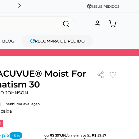
DESCONTO NO PIX OU À VISTA + PARCELAMENTO EM AT
MEUS PEDIDOS
BLOG
RECOMPRA DE PEDIDO
 ACUVUE® Moist For
atism 30
ND JOHNSON
nenhuma avaliação
 caixa
3
 pix
-
5
%
ou
R$
297
,
86
/uni
em até
5
x
R$
59
,
57