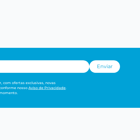
Enviar
, com ofertas exclusivas, novas
 conforme nosso
Aviso de Privacidade
.
r momento.