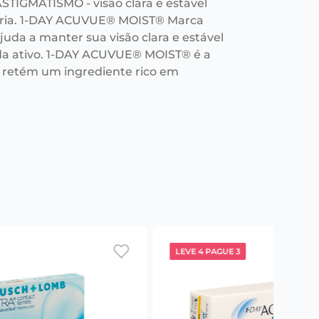
TIGMATISMO - visão clara e estável
iária. 1-DAY ACUVUE® MOIST® Marca
a a manter sua visão clara e estável
ida ativo. 1-DAY ACUVUE® MOIST® é a
 retém um ingrediente rico em
LEVE 4 PAGUE 3