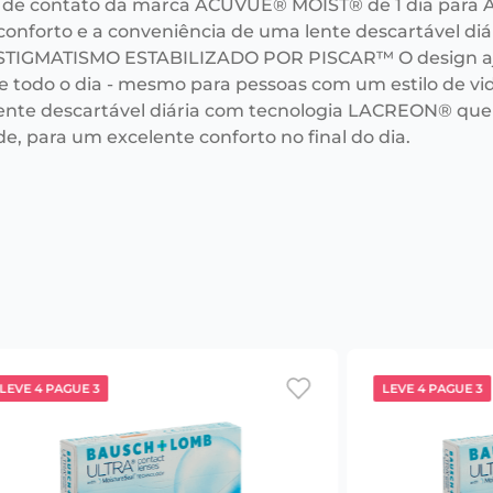
 de contato da marca ACUVUE® MOIST® de 1 dia para AS
conforto e a conveniência de uma lente descartável d
STIGMATISMO ESTABILIZADO POR PISCAR™ O design ajud
e todo o dia - mesmo para pessoas com um estilo de v
lente descartável diária com tecnologia LACREON® que
e, para um excelente conforto no final do dia.
LEVE 4 PAGUE 3
LEVE 4 PAGUE 3