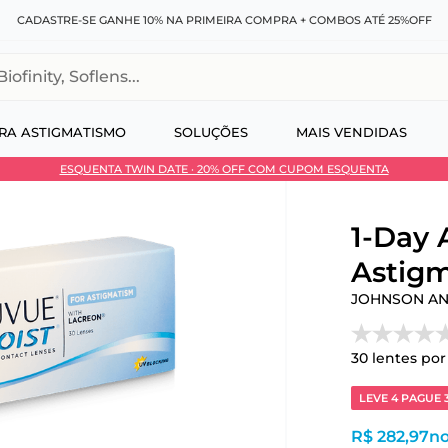
CADASTRE-SE GANHE 10% NA PRIMEIRA COMPRA + COMBOS ATÉ 25%OFF
, Soflens...
RA ASTIGMATISMO
SOLUÇÕES
MAIS VENDIDAS
ESQUENTA TWIN DATE · 20% OFF COM CUPOM ESQUENTA
 no Pix
1-Day
Astigm
JOHNSON A
30
lentes por
LEVE 4 PAGUE 
R$ 282,97
no