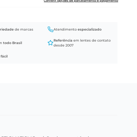
Conferir opções de parcelamento e pagamento
riedade
de marcas
Atendimento
especializado
Referência
em lentes de contato
em
todo Brasil
desde 2007
a
fácil