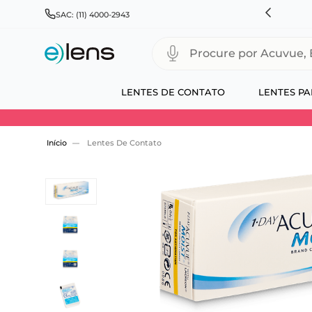
RÁTIS PARA TODO BRASIL E EXPRESSO PARA CAPITAIS
SAC: (11) 4000-2943
Procure por Acuvue, Biofinity
LENTES DE CONTATO
LENTES PA
Use 30HOJE e ganhe 30% OFF + economia extra
Lentes De Contato