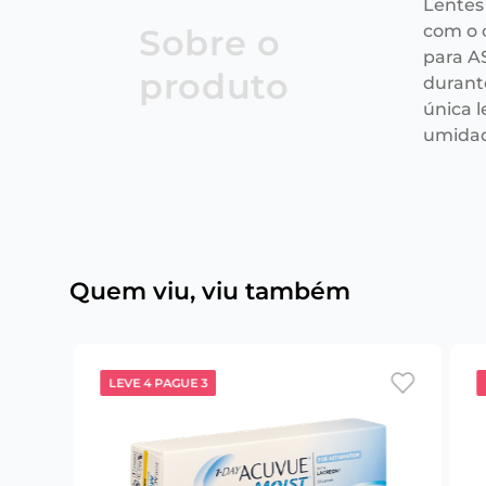
Lentes
com o 
Sobre o
para A
produto
durant
única 
umidad
Quem viu, viu também
LEVE 4 PAGUE 3