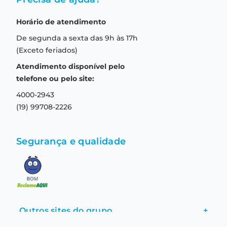
Como comprar
Quem somos
Horário de atendimento
Garantia
Compras seguras
De segunda a sexta das 9h às 17h
Troca e devolução
Formas de pagamento
(Exceto feriados)
Prazo de entrega
Aviso de privacidade
Atendimento disponível pelo
Central de relacionamento
Termos e condições de uso
telefone ou pelo site:
4000-2943
(19) 99708-2226
Segurança e qualidade
Outros sites do grupo
+