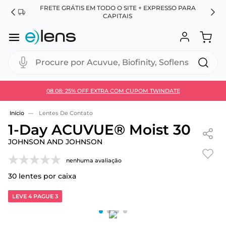
FRETE GRÁTIS EM TODO O SITE + EXPRESSO PARA
ES
CAPITAIS
Procure por Acuvue, Biofinity, Soflens...
08.08: 25% OFF EXTRA COM CUPOM TWINDATE
Use 30HOJE e ganhe 30% OFF + economia extra no
Pix
Lentes De Contato
1-Day ACUVUE® Moist 30
JOHNSON AND JOHNSON
nenhuma avaliação
30
lentes por caixa
LEVE 4 PAGUE 3