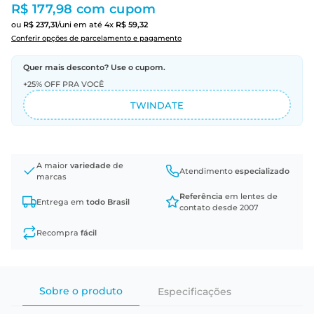
R$ 177,98
com cupom
ou
R$
237
,
31
/uni
em até
4
x
R$
59
,
32
Conferir opções de parcelamento e pagamento
Quer mais desconto? Use o cupom.
+25% OFF PRA VOCÊ
TWINDATE
A maior
variedade
de
Atendimento
especializado
marcas
Referência
em lentes de
Entrega em
todo Brasil
contato desde 2007
Recompra
fácil
Sobre o produto
Especificações