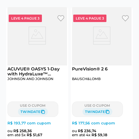
LEVE 4 PAGUE 3
LEVE 4 PAGUE 3
ACUVUE® OASYS 1-Day
PureVision® 2 6
with HydraLuxe™
M
Technology 30
JOHNSON AND JOHNSON
BAUSCH&LOMB
J
USE O CUPOM
USE O CUPOM
TWINDATE
TWINDATE
R$ 193,77
com cupom
R$ 177,56
com cupom
R
ou
R$
258
,
36
ou
R$
236
,
74
em até
5
x
R$
51
,
67
em até
4
x
R$
59
,
18
e