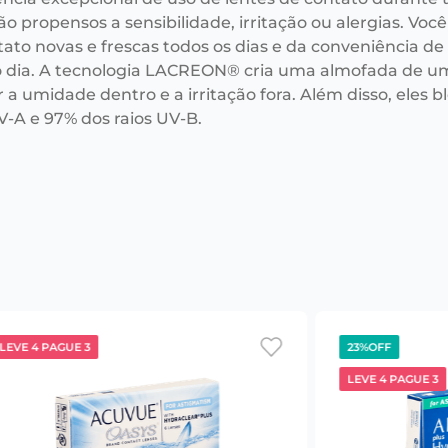
ão propensos a sensibilidade, irritação ou alergias. Vo
tato novas e frescas todos os dias e da conveniência d
do dia. A tecnologia LACREON® cria uma almofada de u
 a umidade dentro e a irritação fora. Além disso, ele
V-A e 97% dos raios UV-B.
LEVE 4 PAGUE 3
23%
OFF
LEVE 4 PAGUE 3