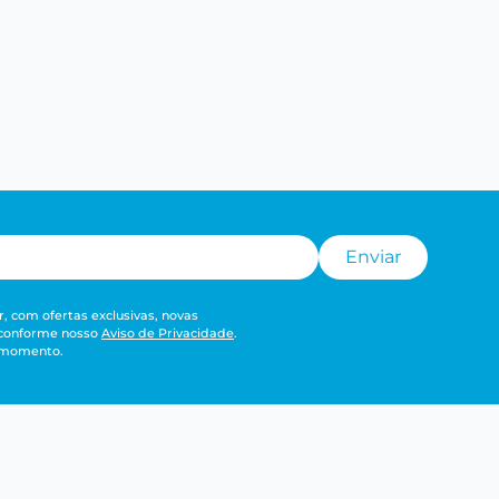
Enviar
, com ofertas exclusivas, novas
 conforme nosso
Aviso de Privacidade
.
r momento.