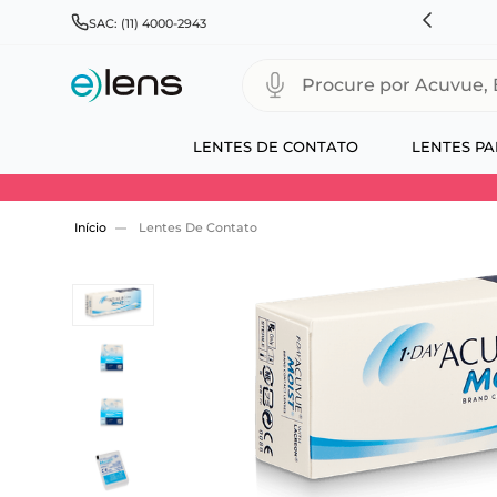
EXPRESSO PARA CAPITAIS
CADASTRE-SE GANHE 10%
SAC: (11) 4000-2943
Procure por Acuvue, Biofinity
LENTES DE CONTATO
LENTES PA
Use 30HOJE e ganhe 30% OFF + economia extra
Lentes De Contato