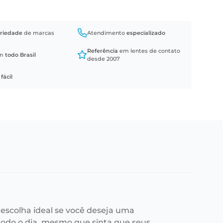
riedade
de marcas
Atendimento
especializado
Referência
em lentes de contato
em
todo Brasil
desde 2007
a
fácil
escolha ideal se você deseja uma
todo o dia, mesmo que sinta que seus