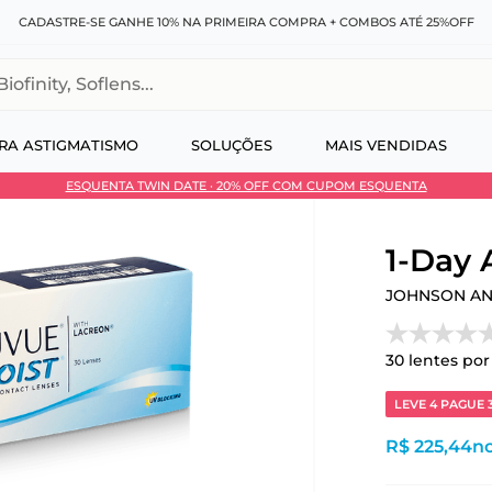
 NA PRIMEIRA COMPRA + COMBOS ATÉ 25%OFF
DESCO
, Soflens...
RA ASTIGMATISMO
SOLUÇÕES
MAIS VENDIDAS
ESQUENTA TWIN DATE · 20% OFF COM CUPOM ESQUENTA
 no Pix
1-Day
JOHNSON A
30
lentes por
LEVE 4 PAGUE 
R$ 225,44
no