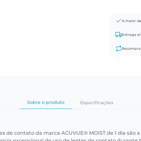
A maior
va
Entrega 
Recompr
Sobre o produto
Especificações
tes de contato da marca ACUVUE® MOIST de 1 dia são a 
ência excepcional de uso de lentes de contato durante 