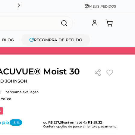
NTO NO PIX OU À VISTA + PARCELAMENTO EM ATÉ 10X SEM JUROS
MEUS PEDIDOS
BLOG
RECOMPRA DE PEDIDO
 ACUVUE® Moist 30
ND JOHNSON
nenhuma avaliação
 caixa
3
 pix
-
5
%
ou
R$
237
,
31
/uni
em até
4
x
R$
59
,
32
Conferir opções de parcelamento e pagamento