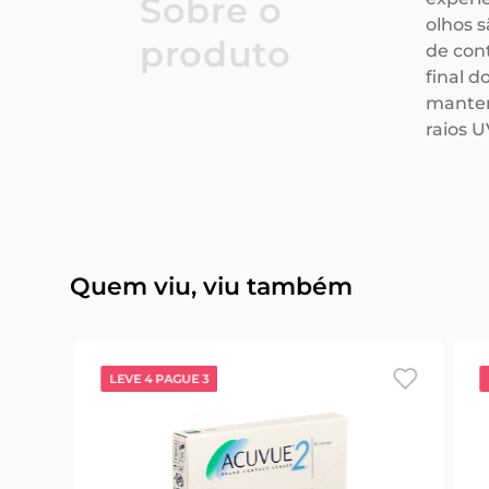
Sobre o
olhos s
produto
de con
final 
manter
raios U
Quem viu, viu também
LEVE 4 PAGUE 3