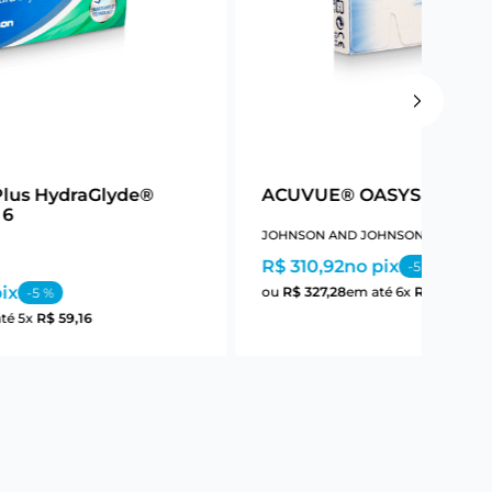
Plus HydraGlyde®
ACUVUE® OASYS Astigm
 6
JOHNSON AND JOHNSON
R$ 310,92
no pix
-
5
%
ix
ou
R$
327
,
28
em até
6
x
R$
54
,
54
-
5
%
até
5
x
R$
59
,
16