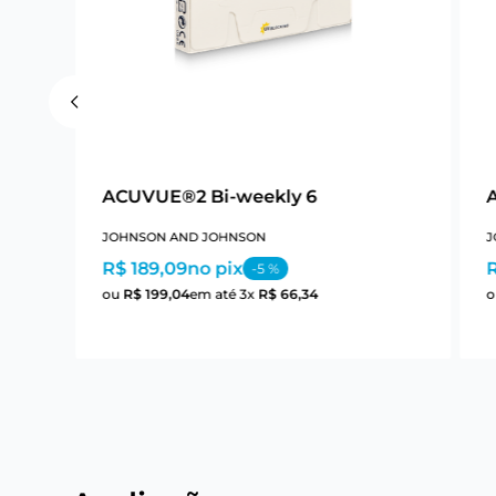
ACUVUE®2 Bi-weekly 6
JOHNSON AND JOHNSON
J
R$ 189,09
no pix
R
-
5
%
ou
R$
199
,
04
em até
3
x
R$
66
,
34