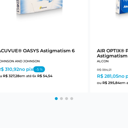
ACUVUE® OASYS Astigmatism 6
AIR OPTIX® 
Astigmatism
OHNSON AND JOHNSON
ALCON
$ 310,92
no pix
-
5
%
R$
384
,
21
R$ 281,05
no p
ou
R$
327
,
28
em até
6
x
R$
54
,
54
ou
R$
295
,
84
em 