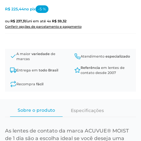
R$ 225,44
no pix
-
5
%
ou
R$
237
,
31
/uni
em até
4
x
R$
59
,
32
Conferir opções de parcelamento e pagamento
A maior
variedade
de
Atendimento
especializado
marcas
Referência
em lentes de
Entrega em
todo Brasil
contato desde 2007
Recompra
fácil
Sobre o produto
Especificações
As lentes de contato da marca ACUVUE® MOIST
de 1 dia são a escolha ideal se você deseja uma