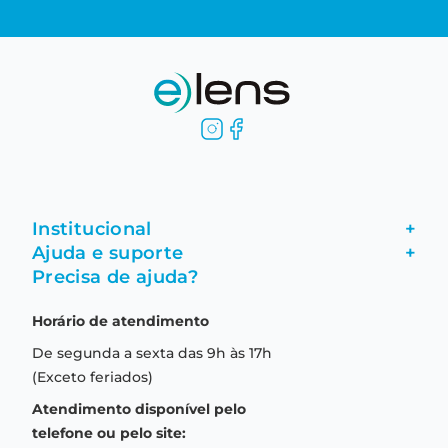
Institucional
+
Ajuda e suporte
+
Fale conosco
Precisa de ajuda?
Como comprar
Quem somos
Horário de atendimento
Garantia
Compras seguras
De segunda a sexta das 9h às 17h
Troca e devolução
Formas de pagamento
(Exceto feriados)
Prazo de entrega
Aviso de privacidade
Atendimento disponível pelo
Central de relacionamento
Termos e condições de uso
telefone ou pelo site: