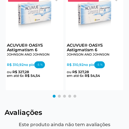
ACUVUE® OASYS
ACUVUE® OASYS
A
Astigmatism 6
Astigmatism 6
JOHNSON AND JOHNSON
JOHNSON AND JOHNSON
R$ 310,92
no pix
R$ 310,92
no pix
-
5
%
-
5
%
R
R
ou
R$
327
,
28
ou
R$
327
,
28
em até
6
x
R$
54
,
54
em até
6
x
R$
54
,
54
e
Avaliações
Este produto ainda não tem avaliações