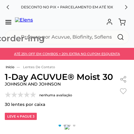
RA
DESCONTO NO PIX + PARCELAMENTO EM ATÉ 10X
Procure por Acuvue, Biofinity, Soflens...
ATÉ 25% OFF EM COMBOS + 20% EXTRA NO CUPOM ESQUENTA
Use 30HOJE e ganhe 30% OFF + economia extra no
Pix
Lentes De Contato
1-Day ACUVUE® Moist 30
JOHNSON AND JOHNSON
nenhuma avaliação
30
lentes por caixa
LEVE 4 PAGUE 3